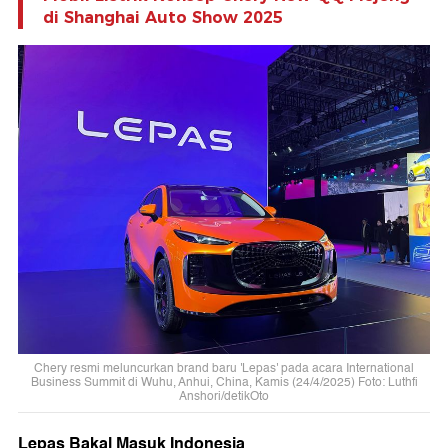
di Shanghai Auto Show 2025
Chery resmi meluncurkan brand baru 'Lepas' pada acara International
Business Summit di Wuhu, Anhui, China, Kamis (24/4/2025) Foto: Luthfi
Anshori/detikOto
Lepas Bakal Masuk Indonesia