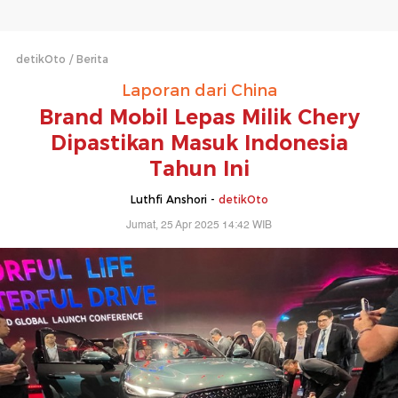
detikOto
Berita
Laporan dari China
Brand Mobil Lepas Milik Chery
Dipastikan Masuk Indonesia
Tahun Ini
Luthfi Anshori -
detikOto
Jumat, 25 Apr 2025 14:42 WIB