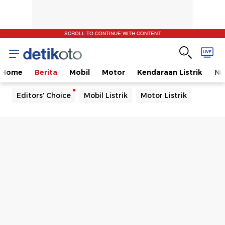
SCROLL TO CONTINUE WITH CONTENT
Home
Berita
Mobil
Motor
Kendaraan Listrik
Ni
Editors' Choice
Mobil Listrik
Motor Listrik