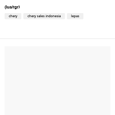
(lua/rgr)
chery
chery sales indonesia
lepas