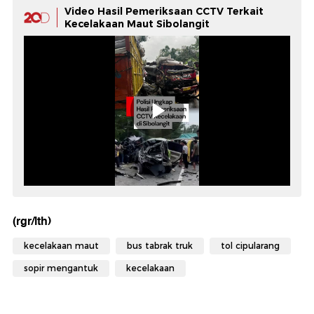
Video Hasil Pemeriksaan CCTV Terkait
Kecelakaan Maut Sibolangit
(rgr/lth)
kecelakaan maut
bus tabrak truk
tol cipularang
sopir mengantuk
kecelakaan