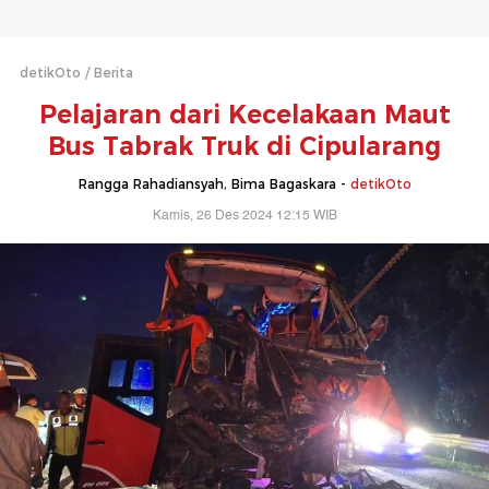
detikOto
Berita
Pelajaran dari Kecelakaan Maut
Bus Tabrak Truk di Cipularang
Rangga Rahadiansyah, Bima Bagaskara -
detikOto
Kamis, 26 Des 2024 12:15 WIB