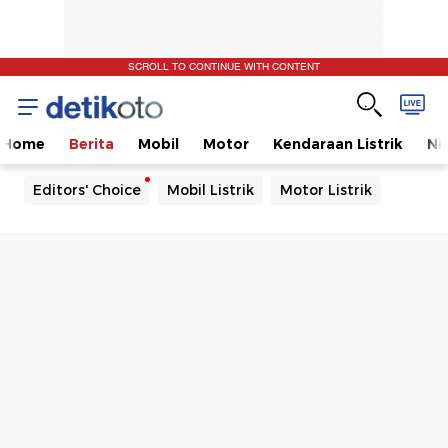
SCROLL TO CONTINUE WITH CONTENT
Home
Berita
Mobil
Motor
Kendaraan Listrik
Ni
Editors' Choice
Mobil Listrik
Motor Listrik