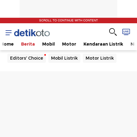
SCROLL TO CONTINUE WITH CONTENT
Home
Berita
Mobil
Motor
Kendaraan Listrik
Ni
Editors' Choice
Mobil Listrik
Motor Listrik