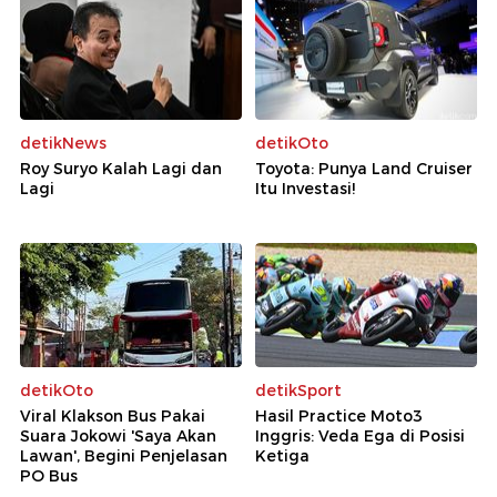
detikNews
detikOto
Roy Suryo Kalah Lagi dan
Toyota: Punya Land Cruiser
Lagi
Itu Investasi!
detikOto
detikSport
Viral Klakson Bus Pakai
Hasil Practice Moto3
Suara Jokowi 'Saya Akan
Inggris: Veda Ega di Posisi
Lawan', Begini Penjelasan
Ketiga
PO Bus