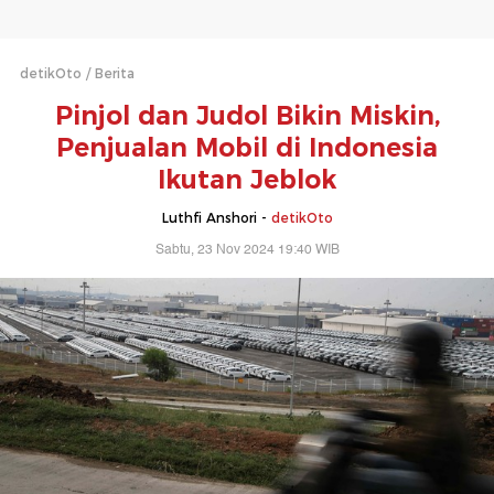
detikOto
Berita
Pinjol dan Judol Bikin Miskin,
Penjualan Mobil di Indonesia
Ikutan Jeblok
Luthfi Anshori -
detikOto
Sabtu, 23 Nov 2024 19:40 WIB