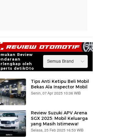
emukan Review
endaraan
erlengkap oleh
xperts detikOto
Tips Anti Ketipu Beli Mobil
Bekas Ala Inspector Mobil
Senin, 07 Apr 2025 10:06 WIB
Review Suzuki APV Arena
SGX 2025: Mobil Keluarga
yang Masih Istimewa!
Selasa, 25 Feb 2025 16:53 WIB