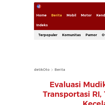
Home
Berita
Mobil
Motor
Kend
Indeks
Terpopuler
Komunitas
Pamor
O
detikOto
Berita
Evaluasi Mudi
Transportasi RI,
Kecel