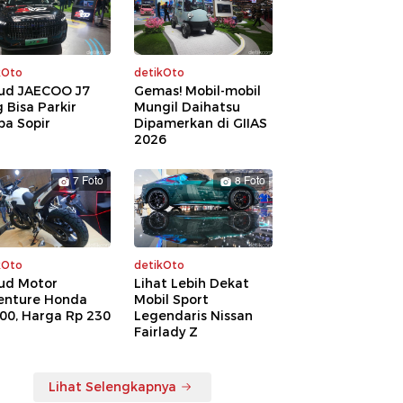
kOto
detikOto
ud JAECOO J7
Gemas! Mobil-mobil
 Bisa Parkir
Mungil Daihatsu
pa Sopir
Dipamerkan di GIIAS
2026
7 Foto
8 Foto
kOto
detikOto
ud Motor
Lihat Lebih Dekat
enture Honda
Mobil Sport
00, Harga Rp 230
Legendaris Nissan
a
Fairlady Z
Lihat Selengkapnya