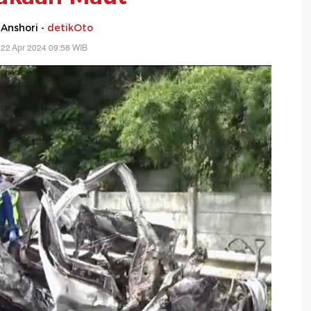
 Anshori -
detikOto
 22 Apr 2024 09:58 WIB