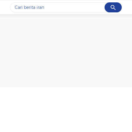
Cancel
Yang sedang ramai dicari
#1
data live draw sgp
#2
gempa hari ini
#3
prabowo
#4
iran
#5
demo
Promoted
Terakhir yang dicari
Loading...