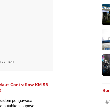
H CONTENT
 Maut Contraflow KM 58
Ber
p
ri sistem pengawasan
#
 dibutuhkan, supaya