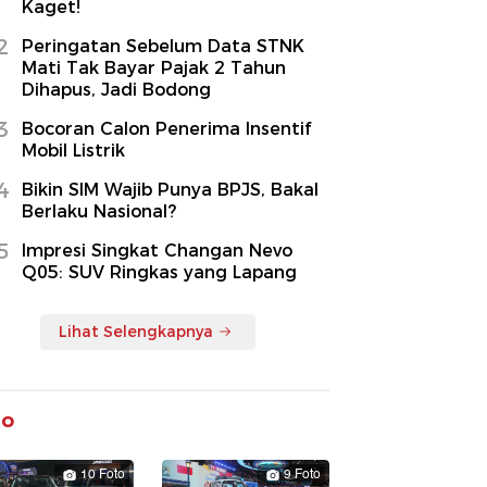
Kaget!
2
Peringatan Sebelum Data STNK
Mati Tak Bayar Pajak 2 Tahun
Dihapus, Jadi Bodong
3
Bocoran Calon Penerima Insentif
Mobil Listrik
4
Bikin SIM Wajib Punya BPJS, Bakal
Berlaku Nasional?
5
Impresi Singkat Changan Nevo
Q05: SUV Ringkas yang Lapang
Lihat Selengkapnya
to
10 Foto
9 Foto