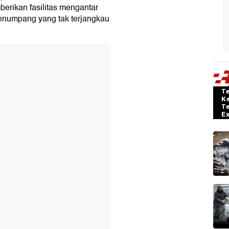
erikan fasilitas mengantar
numpang yang tak terjangkau
T
K
T
E