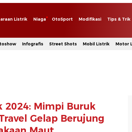
araan Listrik
Niaga
OtoSport
Modifikasi
Tips & Trik
toshow
Infografis
Street Shots
Mobil Listrik
Motor L
k 2024: Mimpi Buruk
 Travel Gelap Berujung
akaan Maut