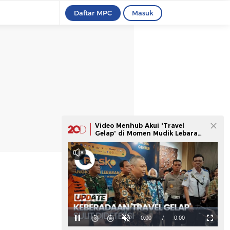
Daftar MPC
Masuk
Video Menhub Akui 'Travel
Gelap' di Momen Mudik Lebaran
Sulit Dideteksi