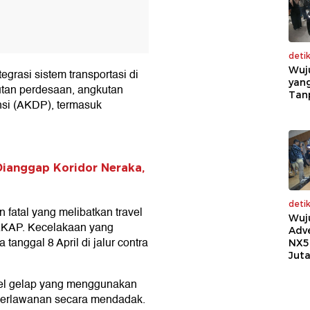
deti
Wuj
grasi sistem transportasi di
yang
tan perdesaan, angkutan
Tan
nsi (AKDP), termasuk
Dianggap Koridor Neraka,
deti
 fatal yang melibatkan travel
Wuj
AKAP. Kecelakaan yang
Adv
tanggal 8 April di jalur contra
NX5
Jut
vel gelap yang menggunakan
r berlawanan secara mendadak.