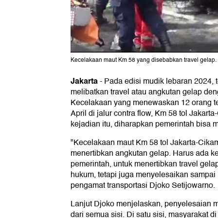
Kecelakaan maut Km 58 yang disebabkan travel gelap. 
Jakarta
-
Pada edisi mudik lebaran 2024, t
melibatkan travel atau angkutan gelap d
Kecelakaan yang menewaskan 12 orang ter
April di jalur contra flow, Km 58 tol Jakar
kejadian itu, diharapkan pemerintah bisa m
"Kecelakaan maut Km 58 tol Jakarta-Cik
menertibkan angkutan gelap. Harus ada ke
pemerintah, untuk menertibkan travel gela
hukum, tetapi juga menyelesaikan sampai 
pengamat transportasi Djoko Setijowarno.
Lanjut Djoko menjelaskan, penyelesaian ma
dari semua sisi. Di satu sisi, masyarakat