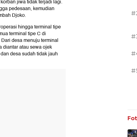
rban jiwa tidak terjadi lagi.
gga pedesaan, kemudian
#
ambah Djoko.
operasi hingga terminal tipe
ua terminal tipe C di
#
 Dari desa menuju terminal
a diantar atau sewa ojek
#
 dan desa sudah tidak jauh
#
T
Fo