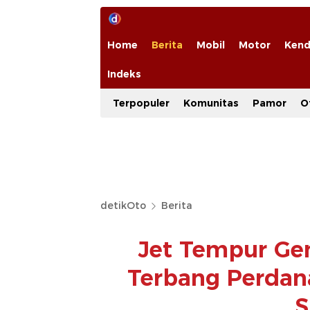
Home
Berita
Mobil
Motor
Kend
Indeks
Terpopuler
Komunitas
Pamor
O
detikOto
Berita
Jet Tempur Gen
Terbang Perda
S