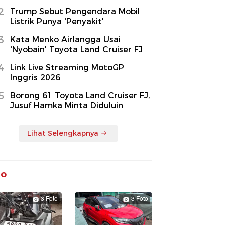
2
Trump Sebut Pengendara Mobil
Listrik Punya 'Penyakit'
3
Kata Menko Airlangga Usai
'Nyobain' Toyota Land Cruiser FJ
4
Link Live Streaming MotoGP
Inggris 2026
5
Borong 61 Toyota Land Cruiser FJ,
Jusuf Hamka Minta Diduluin
Lihat Selengkapnya
to
3 Foto
3 Foto