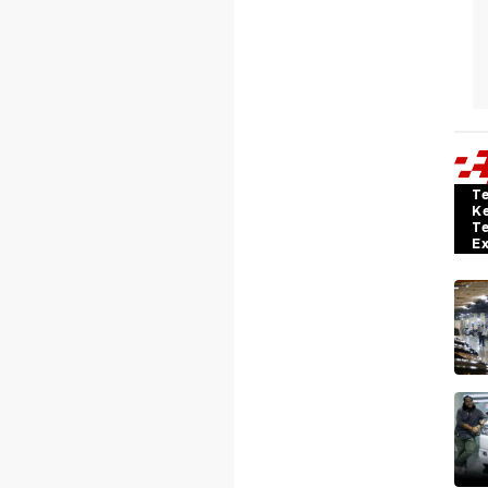
T
K
T
E