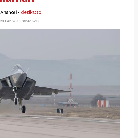
 Anshori -
detikOto
 26 Feb 2024 09:40 WIB