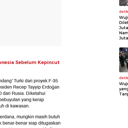
deti
Wuj
Dile
Juta
Nam
Jut
donesia Sebelum Kepincut
deti
ang' Turki dari proyek F-35
Wuj
residen Recep Tayyip Erdoğan
yang
 dari Rusia. Diketahui
Tan
bebuyutan yang kerap
uh di kawasan.
erdana, mungkin masih butuh
k benar-benar siap ditugaskan