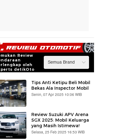
emukan Review
endaraan
erlengkap oleh
xperts detikOto
Tips Anti Ketipu Beli Mobil
Bekas Ala Inspector Mobil
Senin, 07 Apr 2025 10:06 WIB
Review Suzuki APV Arena
SGX 2025: Mobil Keluarga
yang Masih Istimewa!
Selasa, 25 Feb 2025 16:53 WIB