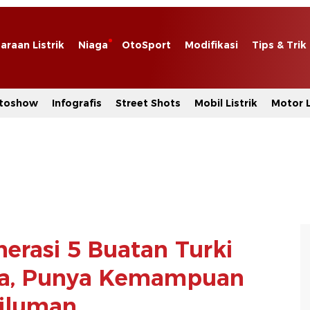
araan Listrik
Niaga
OtoSport
Modifikasi
Tips & Trik
toshow
Infografis
Street Shots
Mobil Listrik
Motor L
erasi 5 Buatan Turki
na, Punya Kemampuan
iluman