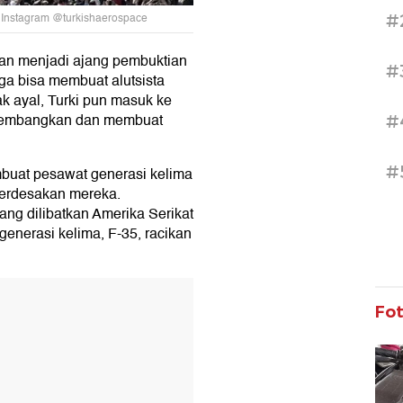
#
: Instagram @turkishaerospace
an menjadi ajang pembuktian
#
ga bisa membuat alutsista
ak ayal, Turki pun masuk ke
engembangkan dan membuat
#
#
uat pesawat generasi kelima
erdesakan mereka.
ang dilibatkan Amerika Serikat
enerasi kelima, F-35, racikan
T
Fo