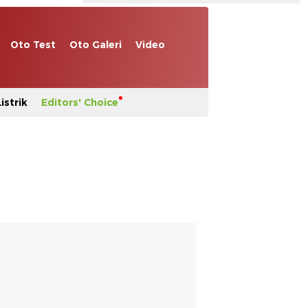
Oto Test
Oto Galeri
Video
istrik
Editors' Choice