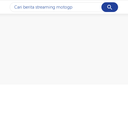
Cancel
Yang sedang ramai dicari
#1
ketik
#2
bromo
#3
streaming motogp
#4
prabowo
#5
data live draw sgp
Promoted
Terakhir yang dicari
Loading...