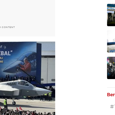
H CONTENT
Ber
#