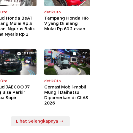
kOto
detikOto
ud Honda BeAT
Tampang Honda HR-
lang Mulai Rp 3
V yang Dilelang
an, Ngurus Balik
Mulai Rp 60 Jutaan
a Nyaris Rp 2
a
10 Foto
9 Foto
kOto
detikOto
ud JAECOO J7
Gemas! Mobil-mobil
 Bisa Parkir
Mungil Daihatsu
pa Sopir
Dipamerkan di GIIAS
2026
Lihat Selengkapnya