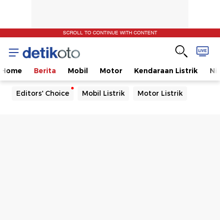
SCROLL TO CONTINUE WITH CONTENT
Home
Berita
Mobil
Motor
Kendaraan Listrik
Ni
Editors' Choice
Mobil Listrik
Motor Listrik