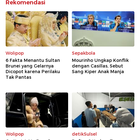
Rekomendasi
Wolipop
Sepakbola
6 Fakta Menantu Sultan
Mourinho Ungkap Konflik
Brunei yang Gelarnya
dengan Casillas, Sebut
Dicopot karena Perilaku
Sang Kiper Anak Manja
Tak Pantas
Wolipop
detikSulsel