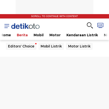
SCROLL TO CONTINUE WITH CONTENT
Home
Berita
Mobil
Motor
Kendaraan Listrik
Ni
Editors' Choice
Mobil Listrik
Motor Listrik