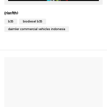
(riar/lth)
b35
biodiesel b35
daimler commercial vehicles indonesia