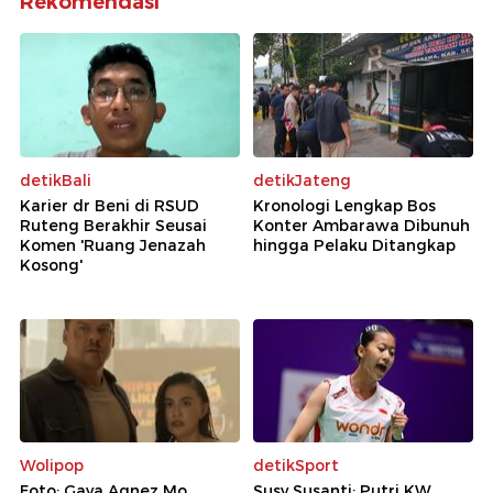
Rekomendasi
detikBali
detikJateng
Karier dr Beni di RSUD
Kronologi Lengkap Bos
Ruteng Berakhir Seusai
Konter Ambarawa Dibunuh
Komen 'Ruang Jenazah
hingga Pelaku Ditangkap
Kosong'
Wolipop
detikSport
Foto: Gaya Agnez Mo
Susy Susanti: Putri KW