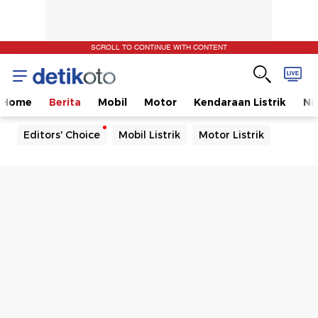
SCROLL TO CONTINUE WITH CONTENT
Home
Berita
Mobil
Motor
Kendaraan Listrik
Ni
Editors' Choice
Mobil Listrik
Motor Listrik