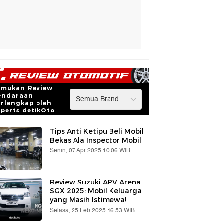
emukan Review
endaraan
erlengkap oleh
xperts detikOto
Tips Anti Ketipu Beli Mobil
Bekas Ala Inspector Mobil
Senin, 07 Apr 2025 10:06 WIB
Review Suzuki APV Arena
SGX 2025: Mobil Keluarga
yang Masih Istimewa!
Selasa, 25 Feb 2025 16:53 WIB