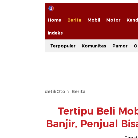
Home
Berita
Mobil
Motor
Kend
Indeks
Terpopuler
Komunitas
Pamor
O
detikOto
Berita
Tertipu Beli Mo
Banjir, Penjual Bi
Tim d