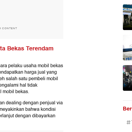
H CONTENT
yata Bekas Terendam
 para pelaku usaha mobil bekas
ndapatkan harga jual yang
leh salah satu pembeli mobil
engalami hal tidak
l mobil bekas.
n dealing dengan penjual via
Ber
 meyakinkan bahwa kondisi
erlanjut dengan dibayarkan
#