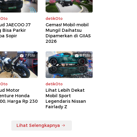
kOto
detikOto
ud JAECOO J7
Gemas! Mobil-mobil
 Bisa Parkir
Mungil Daihatsu
pa Sopir
Dipamerkan di GIIAS
2026
7 Foto
8 Foto
kOto
detikOto
ud Motor
Lihat Lebih Dekat
enture Honda
Mobil Sport
00, Harga Rp 230
Legendaris Nissan
a
Fairlady Z
Lihat Selengkapnya