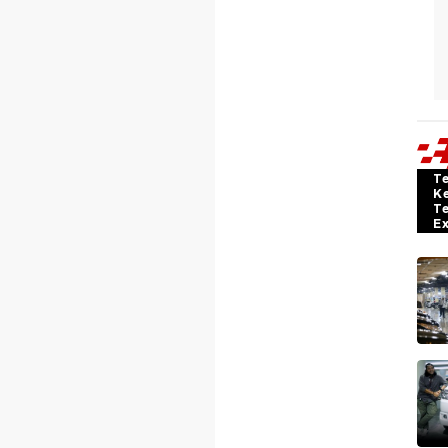
T
K
T
E