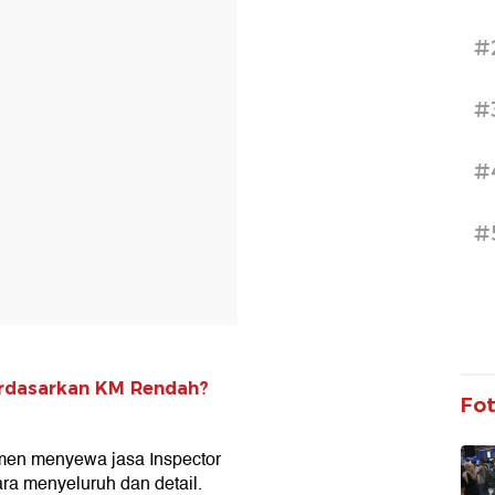
T
#
#
#
#
Berdasarkan KM Rendah?
Fo
men menyewa jasa Inspector
ra menyeluruh dan detail.