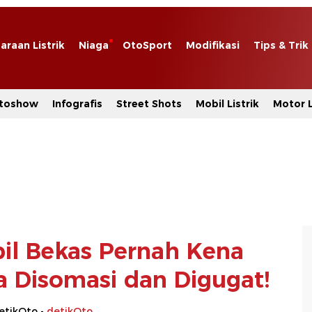
araan Listrik
Niaga
OtoSport
Modifikasi
Tips & Trik
toshow
Infografis
Street Shots
Mobil Listrik
Motor L
bil Bekas Pernah Kena
sa Disomasi dan Digugat!
etikOto -
detikOto