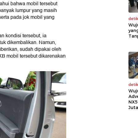
tahui bahwa mobil tersebut
a banyak lumpur yang masih
serta pada jok mobil yang
deti
Wuj
yang
 kondisi tersebut, ia
Tan
tuk dikembalikan. Namun,
berikan, sudah dipakai oleh
B mobil tersebut dikarenakan
deti
Wuj
Adv
NX5
Jut