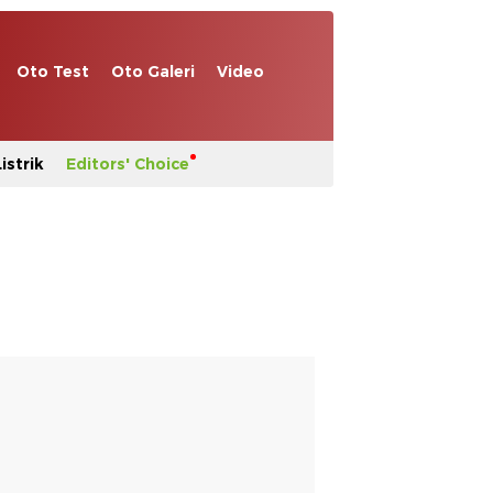
Oto Test
Oto Galeri
Video
istrik
Editors' Choice