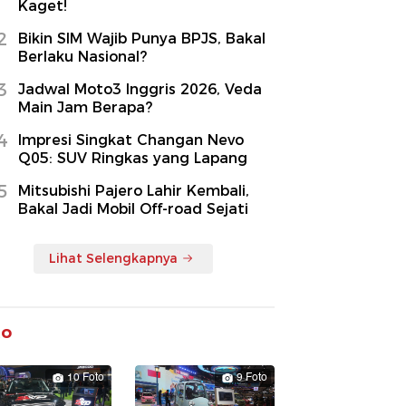
Kaget!
2
Bikin SIM Wajib Punya BPJS, Bakal
Berlaku Nasional?
3
Jadwal Moto3 Inggris 2026, Veda
Main Jam Berapa?
4
Impresi Singkat Changan Nevo
Q05: SUV Ringkas yang Lapang
5
Mitsubishi Pajero Lahir Kembali,
Bakal Jadi Mobil Off-road Sejati
Lihat Selengkapnya
to
10 Foto
9 Foto