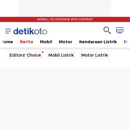
SCROLL TO CONTINUE WITH CONTENT
Home
Berita
Mobil
Motor
Kendaraan Listrik
Ni
Editors' Choice
Mobil Listrik
Motor Listrik