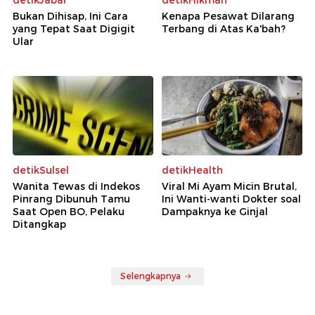
detikJabar
detikHikmah
Bukan Dihisap, Ini Cara
Kenapa Pesawat Dilarang
yang Tepat Saat Digigit
Terbang di Atas Ka'bah?
Ular
detikSulsel
detikHealth
Wanita Tewas di Indekos
Viral Mi Ayam Micin Brutal,
Pinrang Dibunuh Tamu
Ini Wanti-wanti Dokter soal
Saat Open BO, Pelaku
Dampaknya ke Ginjal
Ditangkap
Selengkapnya