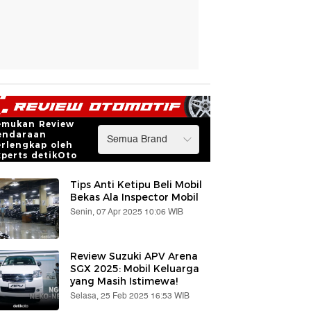
emukan Review
endaraan
erlengkap oleh
xperts detikOto
Tips Anti Ketipu Beli Mobil
Bekas Ala Inspector Mobil
Senin, 07 Apr 2025 10:06 WIB
Review Suzuki APV Arena
SGX 2025: Mobil Keluarga
yang Masih Istimewa!
Selasa, 25 Feb 2025 16:53 WIB