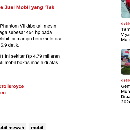
e Jual Mobil yang 'Tak
deti
 Phantom VII dibekali mesin
Tam
naga sebesar 454 hp pada
V ya
Mobil ini mampu berakselerasi
Mula
5,9 detik.
ini sekitar Rp 4,79 miliaran
eli mobil bekas masih di atas
deti
#rollsroyce
Gem
Mun
zen
Dip
202
obil mewah
mobil