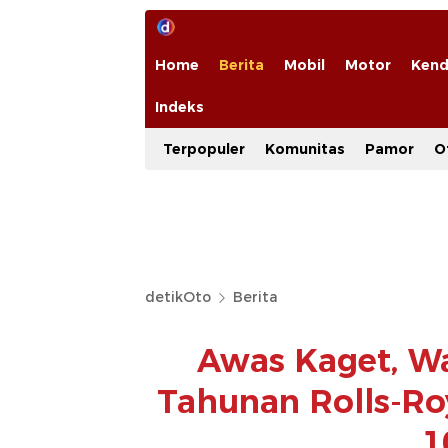
Home
Berita
Mobil
Motor
Kend
Indeks
Terpopuler
Komunitas
Pamor
O
detikOto
Berita
Awas Kaget, Wa
Tahunan Rolls-R
1