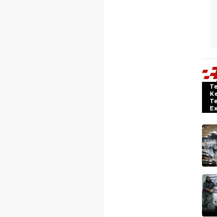
T
K
T
E