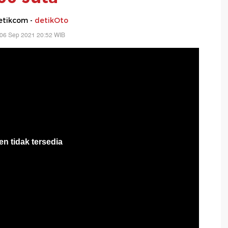
etikcom -
detikOto
 06 Sep 2021 20:52 WIB