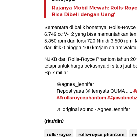
Rajanya Mobil Mewah: Rolls-Royc
Bisa Dibeli dengan Uang'
Sementara di balik bonetnya, Rolls-Royce
6.749 cc V-12 yang bisa memuntahkan te
5.350 rpm dan torsi 720 Nm di 3.500 rpm. 
dari titik 0 hingga 100 km/jam dalam waktu 
NJKB dari Rolls-Royce Phantom tahun 2011 
tetapi untuk harga bekasnya di situs jual-b
Rp 7 miliar.
@agnes_jennifer
#
Repost yaaa 😜 ternyata CUMA .....
##rollsroycephantom
##jawabneti
♬ original sound - Agnes Jennifer
(riar/din)
rolls-royce
rolls-royce phantom
m