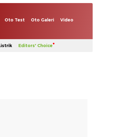
Oto Test
Oto Galeri
Video
istrik
Editors' Choice