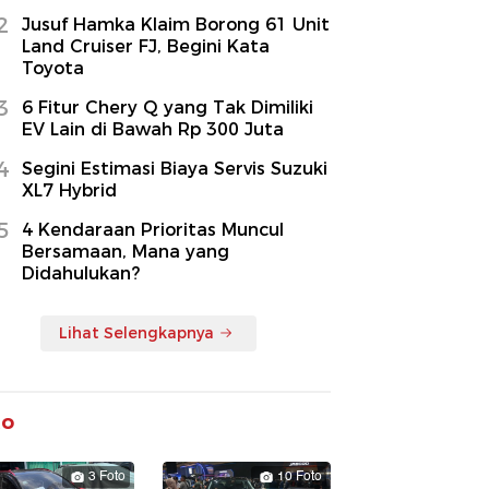
2
Jusuf Hamka Klaim Borong 61 Unit
Land Cruiser FJ, Begini Kata
Toyota
3
6 Fitur Chery Q yang Tak Dimiliki
EV Lain di Bawah Rp 300 Juta
4
Segini Estimasi Biaya Servis Suzuki
XL7 Hybrid
5
4 Kendaraan Prioritas Muncul
Bersamaan, Mana yang
Didahulukan?
Lihat Selengkapnya
to
3 Foto
10 Foto