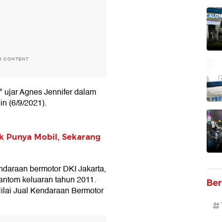
H CONTENT
" ujar Agnes Jennifer dalam
in (6/9/2021).
ak Punya Mobil, Sekarang
kendaraan bermotor DKI Jakarta,
antom keluaran tahun 2011.
Ber
Nilai Jual Kendaraan Bermotor
#