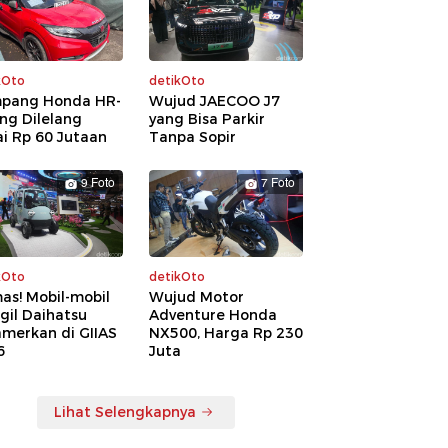
kOto
detikOto
pang Honda HR-
Wujud JAECOO J7
ng Dilelang
yang Bisa Parkir
i Rp 60 Jutaan
Tanpa Sopir
9 Foto
7 Foto
kOto
detikOto
as! Mobil-mobil
Wujud Motor
gil Daihatsu
Adventure Honda
amerkan di GIIAS
NX500, Harga Rp 230
6
Juta
Lihat Selengkapnya