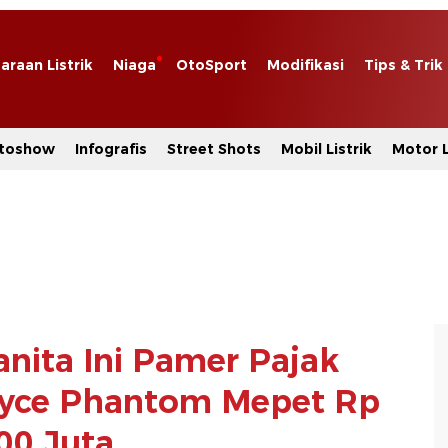
araan Listrik
Niaga
OtoSport
Modifikasi
Tips & Trik
toshow
Infografis
Street Shots
Mobil Listrik
Motor L
nita Ini Pamer Pajak
oyce Phantom Mepet Rp
00 Juta