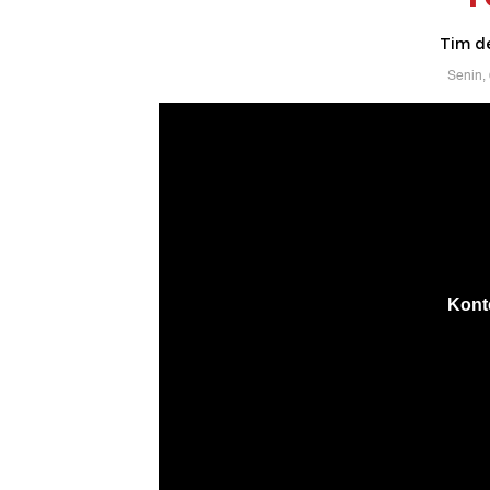
Tim d
Senin,