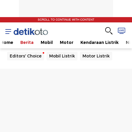
SCROLL TO CONTINUE WITH CONTENT
Home
Berita
Mobil
Motor
Kendaraan Listrik
Ni
Editors' Choice
Mobil Listrik
Motor Listrik