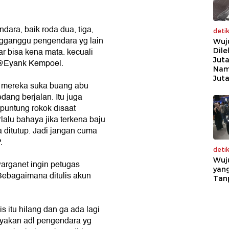
dara, baik roda dua, tiga,
deti
gganggu pengendara yg lain
Wuj
r bisa kena mata. kecuali
Dile
Juta
n @Eyank Kempoel.
Nam
Jut
g mereka suka buang abu
dang berjalan. Itu juga
puntung rokok disaat
alu bahaya jika terkena baju
 ditutup. Jadi jangan cuma
.
deti
Wuj
arganet ingin petugas
yang
Sebagaimana ditulis akun
Tan
s itu hilang dan ga ada lagi
hayakan adl pengendara yg