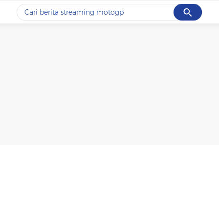
Cancel
Yang sedang ramai dicari
#1
ketik
#2
bromo
#3
streaming motogp
#4
prabowo
#5
data live draw sgp
Promoted
Terakhir yang dicari
Loading...