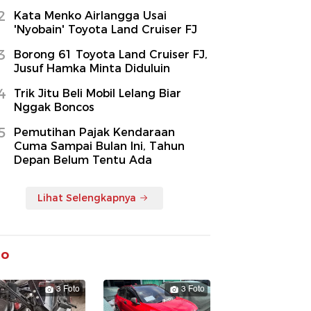
2
Kata Menko Airlangga Usai
'Nyobain' Toyota Land Cruiser FJ
3
Borong 61 Toyota Land Cruiser FJ,
Jusuf Hamka Minta Diduluin
4
Trik Jitu Beli Mobil Lelang Biar
Nggak Boncos
5
Pemutihan Pajak Kendaraan
Cuma Sampai Bulan Ini, Tahun
Depan Belum Tentu Ada
Lihat Selengkapnya
to
3 Foto
3 Foto