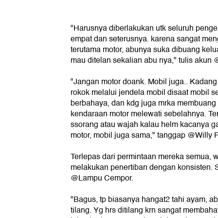
"Harusnya diberlakukan utk seluruh pengen
empat dan seterusnya. karena sangat men
terutama motor, abunya suka dibuang kelua
mau ditelan sekalian abu nya," tulis aku
"Jangan motor doank. Mobil juga.. Kadan
rokok melalui jendela mobil disaat mobil se
berbahaya, dan kdg juga mrka membuang 
kendaraan motor melewati sebelahnya. Terl
ssorang atau wajah kalau helm kacanya ga
motor, mobil juga sama," tanggap @Willy P
Terlepas dari permintaan mereka semua, w
melakukan penertiban dengan konsisten. 
@Lampu Cempor.
"Bagus, tp biasanya hangat2 tahi ayam, abi
tilang. Yg hrs ditilang krn sangat memba