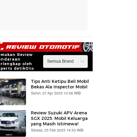
emukan Review
endaraan
erlengkap oleh
xperts detikOto
Tips Anti Ketipu Beli Mobil
Bekas Ala Inspector Mobil
Senin, 07 Apr 2025 10:06 WIB
Review Suzuki APV Arena
SGX 2025: Mobil Keluarga
yang Masih Istimewa!
Selasa, 25 Feb 2025 16:53 WIB