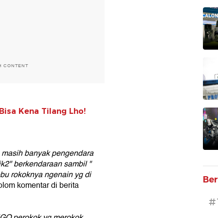
H CONTENT
Bisa Kena Tilang Lho!
 masih banyak pengendara
k2" berkendaraan sambil "
debu rokoknya ngenain yg di
Ber
lom komentar di berita
#
n EGO perokok yg merokok