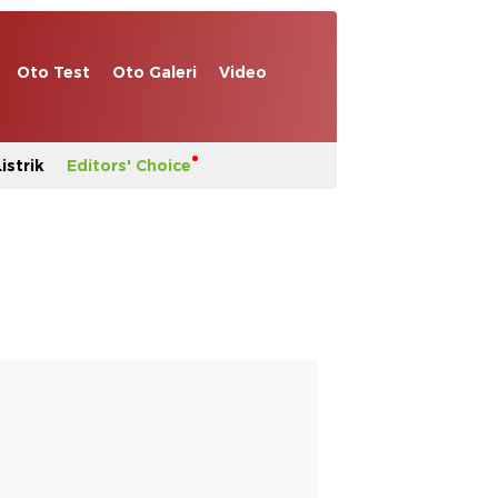
Oto Test
Oto Galeri
Video
istrik
Editors' Choice