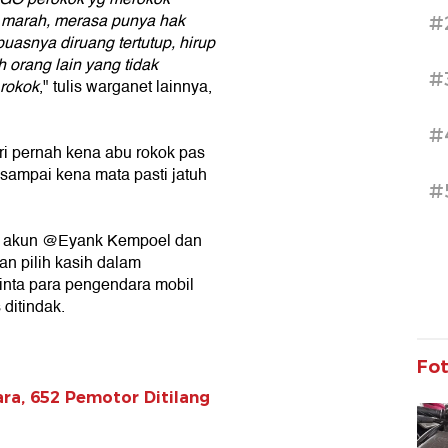
ng marah, merasa punya hak
#
uasnya diruang tertutup, hirup
 orang lain yang tidak
#
 rokok
," tulis warganet lainnya,
#
iri pernah kena abu rokok pas
 sampai kena mata pasti jatuh
#
a, akun @Eyank Kempoel dan
n pilih kasih dalam
nta para pengendara mobil
ditindak.
Fo
ra, 652 Pemotor Ditilang