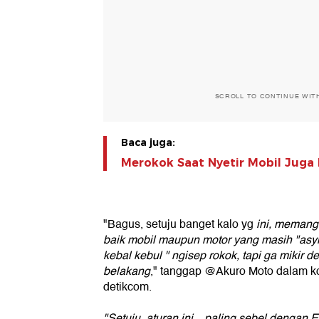
SCROLL TO CONTINUE WIT
Baca juga:
Merokok Saat Nyetir Mobil Juga 
"Bagus, setuju banget kalo yg
ini, memang
baik mobil maupun motor yang masih "asyi
kebal kebul " ngisep rokok, tapi ga mikir 
belakang
," tanggap @Akuro Moto dalam ko
detikcom.
"Setuju, aturan ini... paling sebel denga