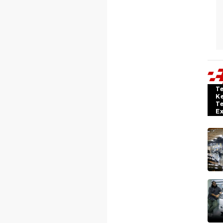
T
K
T
E