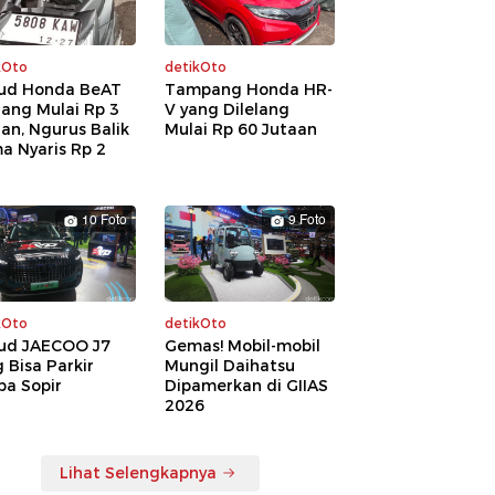
kOto
detikOto
ud Honda BeAT
Tampang Honda HR-
lang Mulai Rp 3
V yang Dilelang
an, Ngurus Balik
Mulai Rp 60 Jutaan
a Nyaris Rp 2
a
10 Foto
9 Foto
kOto
detikOto
ud JAECOO J7
Gemas! Mobil-mobil
 Bisa Parkir
Mungil Daihatsu
pa Sopir
Dipamerkan di GIIAS
2026
Lihat Selengkapnya