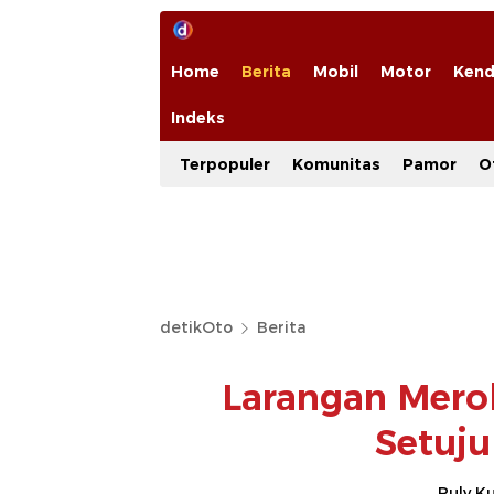
Home
Berita
Mobil
Motor
Kend
Indeks
Terpopuler
Komunitas
Pamor
O
detikOto
Berita
Larangan Merok
Setuju
Ruly K