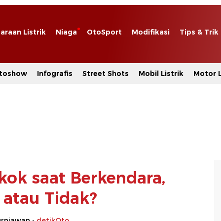
araan Listrik
Niaga
OtoSport
Modifikasi
Tips & Trik
toshow
Infografis
Street Shots
Mobil Listrik
Motor L
ok saat Berkendara,
 atau Tidak?
urniawan -
detikOto