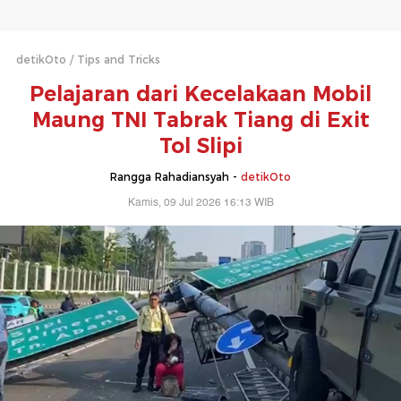
detikOto
Tips and Tricks
Pelajaran dari Kecelakaan Mobil
Maung TNI Tabrak Tiang di Exit
Tol Slipi
Rangga Rahadiansyah -
detikOto
Kamis, 09 Jul 2026 16:13 WIB