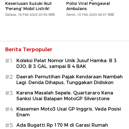
Keseriusan Suzuki Ikut
Polisi Viral Pengawal
'Perang' Mobil Listrik!
Ambulans
Selasa, 18 Feb 2025 20:50 WIB
Senin, 10 Feb 2025 08:37 WIB
Berita Terpopuler
#1
Koleksi Pelat Nomor Unik Jusuf Hamka: B 3
DJO, B 3 GAL, sampai B 4 BAK
#2
Daerah Pemutihan Pajak Kendaraan Nambah
Lagi: Denda Dihapus, Tunggakan Didiskon
#3
Karena Masalah Sepele, Quartararo Kena
Sanksi Usai Balapan MotoGP Silverstone
#4
Klasemen Moto3 Usai GP Inggris, Veda Posisi
Enam
#5
Ada Bugatti Rp 170 M di Garasi Rumah