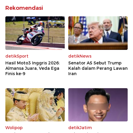
Rekomendasi
detikSport
detikNews
Hasil Moto3 Inggris 2026:
Senator AS Sebut Trump
Almansa Juara, Veda Ega
Kalah dalam Perang Lawan
Finis ke-9
Iran
Wolipop
detikJatim