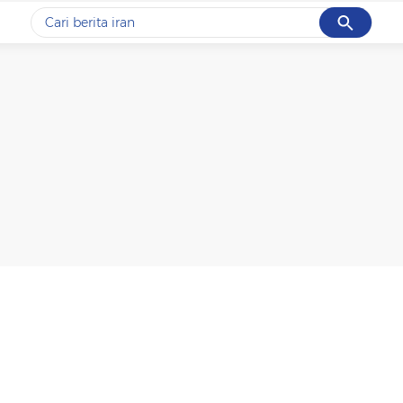
Cancel
Yang sedang ramai dicari
#1
data live draw sgp
#2
kebakaran
#3
prabowo
#4
iran
#5
gempa hari ini
Promoted
Terakhir yang dicari
Loading...