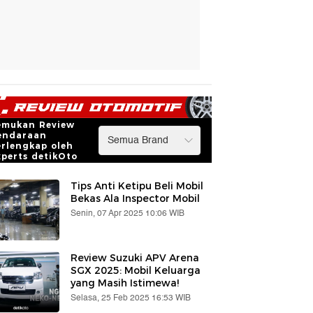
emukan Review
endaraan
erlengkap oleh
xperts detikOto
Tips Anti Ketipu Beli Mobil
Bekas Ala Inspector Mobil
Senin, 07 Apr 2025 10:06 WIB
Review Suzuki APV Arena
SGX 2025: Mobil Keluarga
yang Masih Istimewa!
Selasa, 25 Feb 2025 16:53 WIB