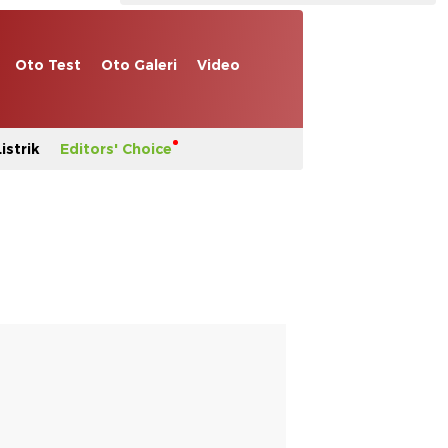
Oto Test
Oto Galeri
Video
istrik
Editors' Choice