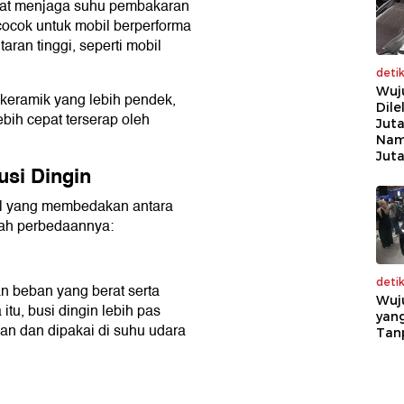
apat menjaga suhu pembakaran
cocok untuk mobil berperforma
aran tinggi, seperti mobil
deti
Wuj
r keramik yang lebih pendek,
Dile
bih cepat terserap oleh
Juta
Nam
Jut
si Dingin
al yang membedakan antara
mlah perbedaannya:
deti
n beban yang berat serta
Wuj
itu, busi dingin lebih pas
yang
n dan dipakai di suhu udara
Tan