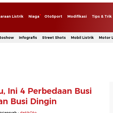
araan Listrik
Niaga
OtoSport
Modifikasi
Tips & Trik
toshow
Infografis
Street Shots
Mobil Listrik
Motor L
, Ini 4 Perbedaan Busi
an Busi Dingin
ikriansyah -
detikOto