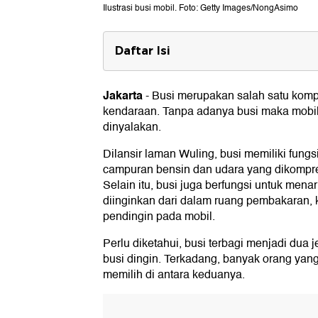
Ilustrasi busi mobil. Foto: Getty Images/NongAsimo
Daftar Isi
Mengenal Busi Panas
Jakarta
-
Busi merupakan salah satu kom
Mengenal Busi Dingin
kendaraan. Tanpa adanya busi maka mobil 
Perbedaan Busi Panas dan Busi D
dinyalakan.
1. Beban Mesin
Dilansir laman Wuling, busi memiliki fun
2. Waktu Pemanasan
campuran bensin dan udara yang dikompre
3. Tipe Kendaraan
Selain itu, busi juga berfungsi untuk mena
4. Risiko Kerusakan
diinginkan dari dalam ruang pembakaran, 
pendingin pada mobil.
Perlu diketahui, busi terbagi menjadi dua 
busi dingin. Terkadang, banyak orang yan
memilih di antara keduanya.