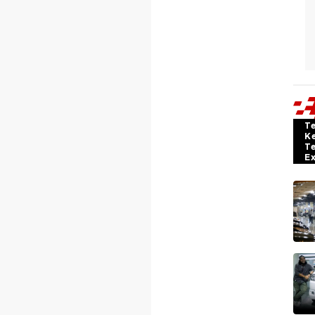
T
K
T
E