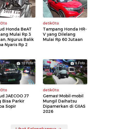
kOto
detikOto
ud Honda BeAT
Tampang Honda HR-
lang Mulai Rp 3
V yang Dilelang
an, Ngurus Balik
Mulai Rp 60 Jutaan
a Nyaris Rp 2
a
10 Foto
9 Foto
kOto
detikOto
ud JAECOO J7
Gemas! Mobil-mobil
 Bisa Parkir
Mungil Daihatsu
pa Sopir
Dipamerkan di GIIAS
2026
Lihat Selengkapnya