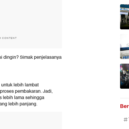
H CONTENT
si dingin? Simak penjelasanya
 untuk lebih lambat
proses pembakaran. Jadi,
s lebih lama sehingga
ang lebih panjang.
Ber
T
#