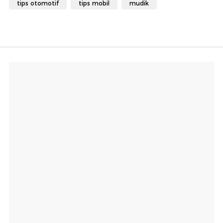
tips otomotif
tips mobil
mudik