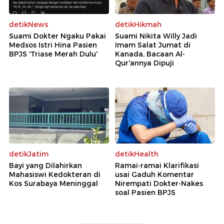
detikNews
detikHikmah
Suami Dokter Ngaku Pakai
Suami Nikita Willy Jadi
Medsos Istri Hina Pasien
Imam Salat Jumat di
BPJS 'Triase Merah Dulu'
Kanada, Bacaan Al-
Qur'annya Dipuji
detikJatim
detikHealth
Bayi yang Dilahirkan
Ramai-ramai Klarifikasi
Mahasiswi Kedokteran di
usai Gaduh Komentar
Kos Surabaya Meninggal
Nirempati Dokter-Nakes
soal Pasien BPJS