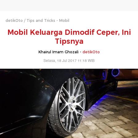
detikOto
Tips and Tricks - Mobil
Mobil Keluarga Dimodif Ceper, Ini
Tipsnya
Khairul Imam Ghozali -
detikOto
Selasa, 18 Jul 2017 11:18 WIB