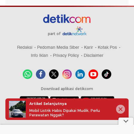
part of
Redaksi
Pedoman Media Siber
Karir
Kotak Pos
Info Iklan
Privacy Policy
Disclaimer
Download aplikasi detikcom
Artikel Selanjutnya
Mobil Listrik Habis Dipakai Mudik, Perlu
Copyright @ 2026 detikcom, All right reserved
Perawatan Nggak?