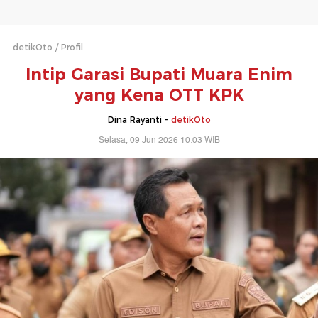
detikOto
Profil
Intip Garasi Bupati Muara Enim
yang Kena OTT KPK
Dina Rayanti -
detikOto
Selasa, 09 Jun 2026 10:03 WIB