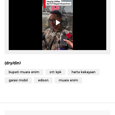
(dry/din)
bupati muara enim
ott kpk
harta kekayaan
garasi mobil
edison
muara enim