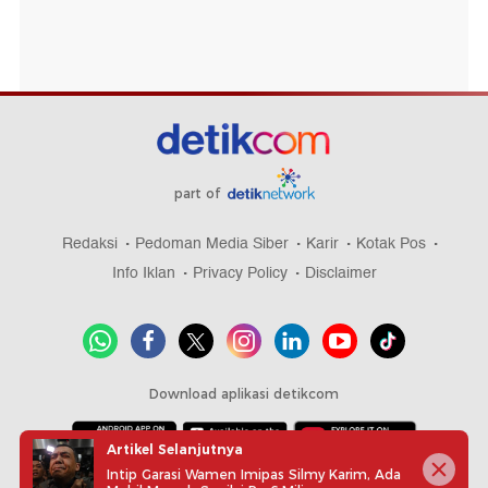
part of
Redaksi
Pedoman Media Siber
Karir
Kotak Pos
Info Iklan
Privacy Policy
Disclaimer
Download aplikasi detikcom
Artikel Selanjutnya
Intip Garasi Wamen Imipas Silmy Karim, Ada
Copyright @ 2026 detikcom, All right reserved