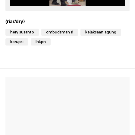
(riar/dry)
hery susanto
ombudsman ri
kejaksaan agung
korupsi
lhkpn