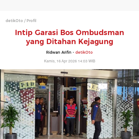
detikOto
Profil
Intip Garasi Bos Ombudsman
yang Ditahan Kejagung
Ridwan Arifin -
detikOto
Kamis, 16 Apr 2026 14:03 WIB