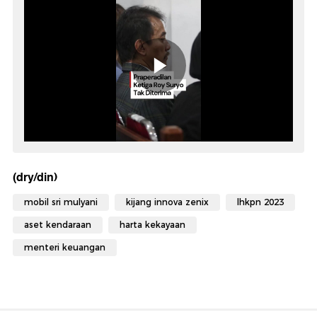
(dry/din)
mobil sri mulyani
kijang innova zenix
lhkpn 2023
aset kendaraan
harta kekayaan
menteri keuangan