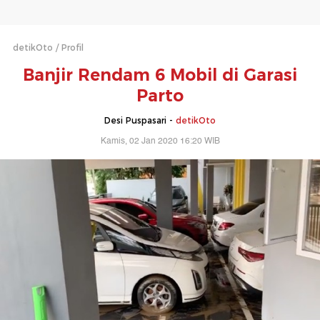
detikOto
Profil
Banjir Rendam 6 Mobil di Garasi
Parto
Desi Puspasari -
detikOto
Kamis, 02 Jan 2020 16:20 WIB