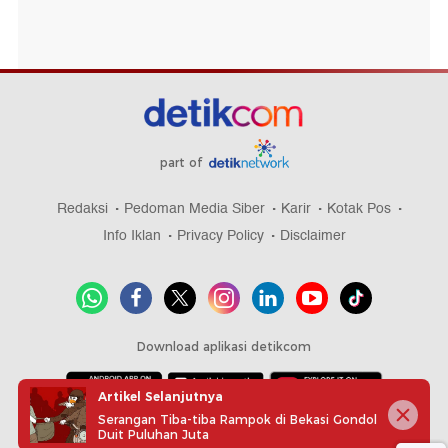
part of
Redaksi
Pedoman Media Siber
Karir
Kotak Pos
Info Iklan
Privacy Policy
Disclaimer
Download aplikasi detikcom
Artikel Selanjutnya
Serangan Tiba-tiba Rampok di Bekasi Gondol
Copyright @ 2026 detikcom, All right reserved
Duit Puluhan Juta