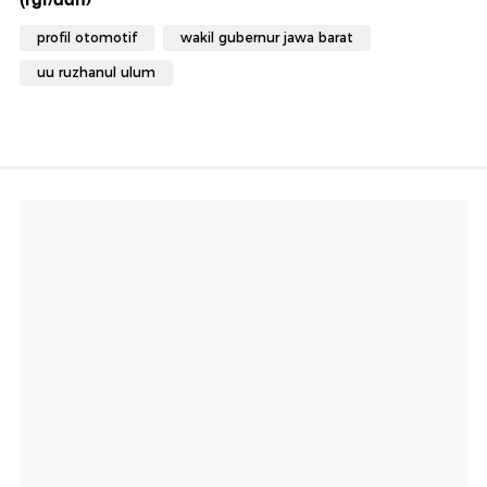
profil otomotif
wakil gubernur jawa barat
uu ruzhanul ulum