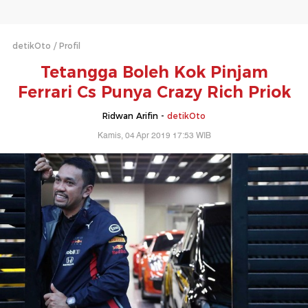
detikOto
Profil
Tetangga Boleh Kok Pinjam
Ferrari Cs Punya Crazy Rich Priok
Ridwan Arifin -
detikOto
Kamis, 04 Apr 2019 17:53 WIB