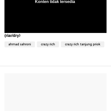
(riar/dry)
ahmad sahroni
crazy rich
crazy rich tanjung priok