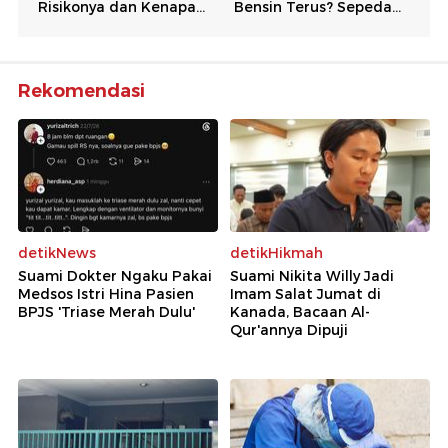
Rekomendasi
detikNews
detikHikmah
Suami Dokter Ngaku Pakai
Suami Nikita Willy Jadi
Medsos Istri Hina Pasien
Imam Salat Jumat di
BPJS 'Triase Merah Dulu'
Kanada, Bacaan Al-
Qur'annya Dipuji