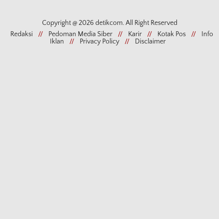
Copyright @ 2026 detikcom. All Right Reserved
Redaksi
//
Pedoman Media Siber
//
Karir
//
Kotak Pos
//
Info
Iklan
//
Privacy Policy
//
Disclaimer