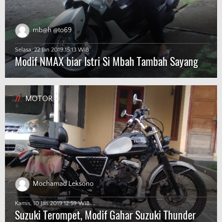
mb@h @to69
Selasa, 22 Jan 2019 15:13 WIB
Modif NMAX biar Istri Si Mbah Tambah Sayang
//
MOTOR
Mochamad Leksono
Kamis, 10 Jan 2019 12:59 WIB
Suzuki Terompet, Modif Gahar Suzuki Thunder