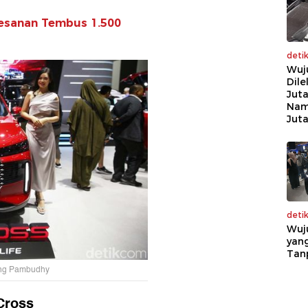
Pesanan Tembus 1.500
deti
Wuj
Dile
Juta
Nam
Jut
deti
Wuj
yang
Tan
ung Pambudhy
Cross