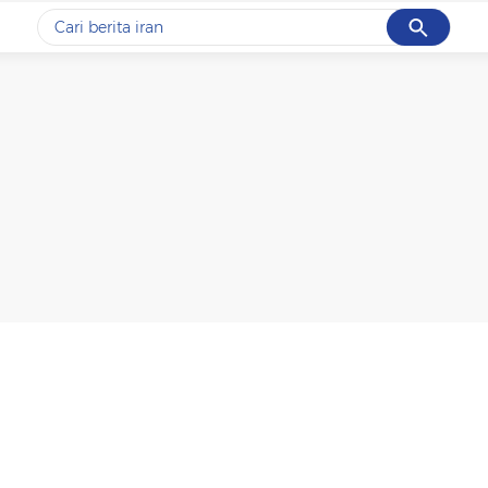
Cancel
Yang sedang ramai dicari
#1
data live draw sgp
#2
kebakaran
#3
prabowo
#4
iran
#5
gempa hari ini
Promoted
Terakhir yang dicari
Loading...