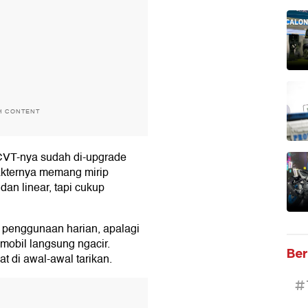
H CONTENT
 CVT-nya sudah di-upgrade
rakternya memang mirip
dan linear, tapi cukup
uk penggunaan harian, apalagi
 mobil langsung ngacir.
Ber
at di awal-awal tarikan.
#
T