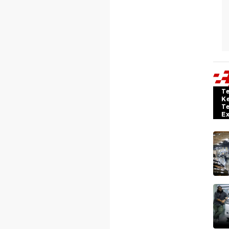
T
K
T
E