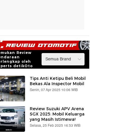
emukan Review
endaraan
erlengkap oleh
xperts detikOto
Tips Anti Ketipu Beli Mobil
Bekas Ala Inspector Mobil
Senin, 07 Apr 2025 10:06 WIB
Review Suzuki APV Arena
SGX 2025: Mobil Keluarga
yang Masih Istimewa!
Selasa, 25 Feb 2025 16:53 WIB