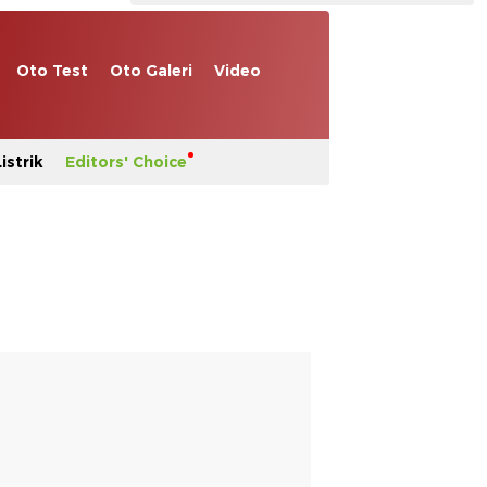
Oto Test
Oto Galeri
Video
istrik
Editors' Choice