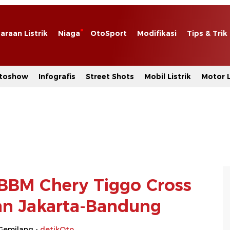
araan Listrik
Niaga
OtoSport
Modifikasi
Tips & Trik
toshow
Infografis
Street Shots
Mobil Listrik
Motor L
BBM Chery Tiggo Cross
ran Jakarta-Bandung
Gemilang -
detikOto