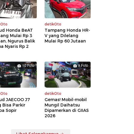
kOto
detikOto
ud Honda BeAT
Tampang Honda HR-
lang Mulai Rp 3
V yang Dilelang
an, Ngurus Balik
Mulai Rp 60 Jutaan
a Nyaris Rp 2
a
10 Foto
9 Foto
kOto
detikOto
ud JAECOO J7
Gemas! Mobil-mobil
 Bisa Parkir
Mungil Daihatsu
pa Sopir
Dipamerkan di GIIAS
2026
Lihat Selengkapnya