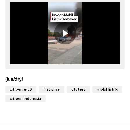
(lua/dry)
citroen e-c3
first drive
ototest
mobil listrik
citroen indonesia