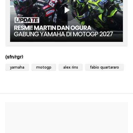
(sfn/rgr)
yamaha
motogp
alex rins
fabio quartararo