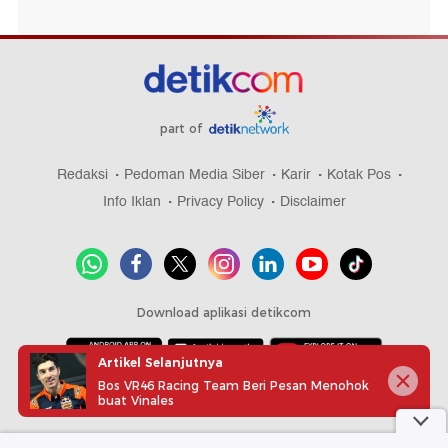
part of
Redaksi
Pedoman Media Siber
Karir
Kotak Pos
Info Iklan
Privacy Policy
Disclaimer
Download aplikasi detikcom
Artikel Selanjutnya
Bos VR46 Racing Team Beri Pesan Menohok
Copyright @ 2026 detikcom, All right reserved
buat Vinales