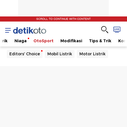
SCROLL TO CONTINUE WITH CONTENT
trik
Niaga
OtoSport
Modifikasi
Tips & Trik
Kom
Editors' Choice
Mobil Listrik
Motor Listrik