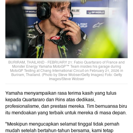
BURIRAM, THAILAND - FEBRUARY 21: Fabio Quartararo of France and
Monster Energy Yamaha MotoGP™ Team insides his garage during
MotoGP Testing at Chang International Circuit on February 21, 2026 in
Buriram, Thailand. (Photo by Steve Wobser/Getty Images) Foto: Getty
Images/Steve Wobser
Yamaha menyampaikan rasa terima kasih yang tulus
kepada Quartararo dan Rins atas dedikasi,
profesionalisme, dan prestasi mereka. Tim bernuansa biru
itu mendoakan yang terbaik untuk mereka di masa depan.
"Meskipun mengucapkan selamat tinggal tidak pernah
mudah setelah bertahun-tahun bersama, kami tetap