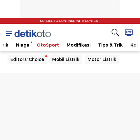
SCROLL TO CONTINUE WITH CONTENT
trik
Niaga
OtoSport
Modifikasi
Tips & Trik
Kom
Editors' Choice
Mobil Listrik
Motor Listrik