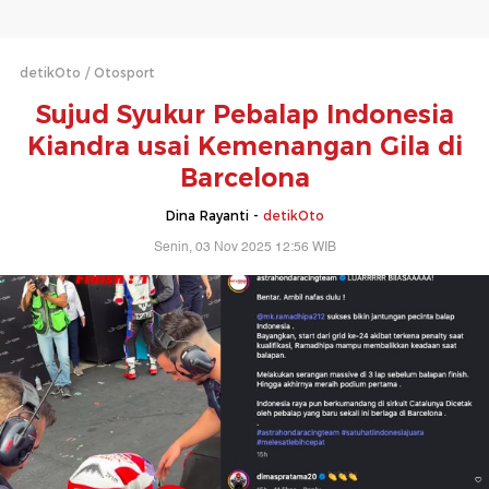
detikOto
Otosport
Sujud Syukur Pebalap Indonesia
Kiandra usai Kemenangan Gila di
Barcelona
Dina Rayanti -
detikOto
Senin, 03 Nov 2025 12:56 WIB