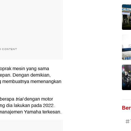
H CONTENT
Toprak mesin yang sama
epan. Dengan demikian,
yang membuatnya memenangkan
eberapa
trial
dengan motor
ng dia lakukan pada 2022.
Ber
n manajemen Yamaha terkesan.
#
T