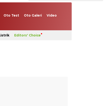
Oto Test
Oto Galeri
Video
istrik
Editors' Choice