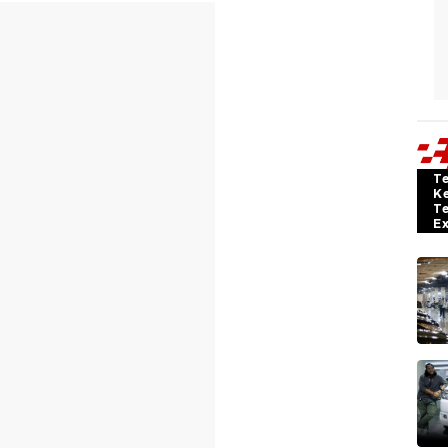
T
K
T
E