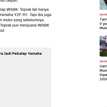
ahun depan.
alap WSBK. Toprak tak hanya
Yamaha YZF-R1. Tapi dia juga
deti
 motor yang sebelumnya
Tam
V ya
. Toprak pun menjuarai WSBK
Mula
ut.
ura Jadi Pebalap Yamaha
deti
Gem
Mun
Dip
202