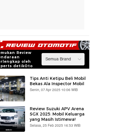
emukan Review
endaraan
erlengkap oleh
xperts detikOto
Tips Anti Ketipu Beli Mobil
Bekas Ala Inspector Mobil
Senin, 07 Apr 2025 10:06 WIB
Review Suzuki APV Arena
SGX 2025: Mobil Keluarga
yang Masih Istimewa!
Selasa, 25 Feb 2025 16:53 WIB