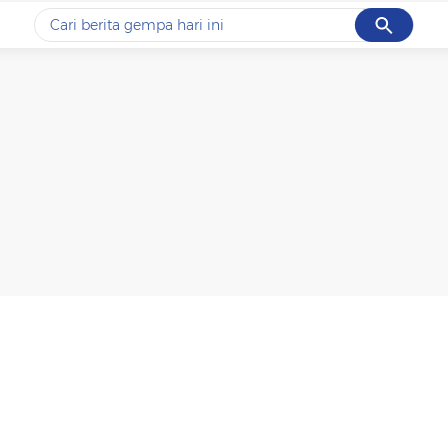
Cancel
Yang sedang ramai dicari
#1
data live draw sgp
#2
piala presiden 2026
#3
prabowo
#4
iran
#5
gempa hari ini
Promoted
Terakhir yang dicari
Loading...