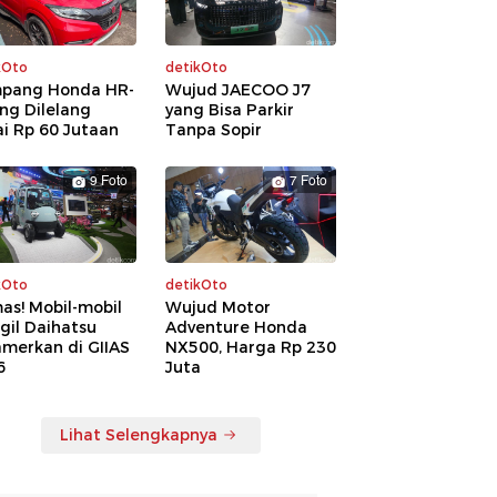
kOto
detikOto
pang Honda HR-
Wujud JAECOO J7
ng Dilelang
yang Bisa Parkir
i Rp 60 Jutaan
Tanpa Sopir
9 Foto
7 Foto
kOto
detikOto
as! Mobil-mobil
Wujud Motor
gil Daihatsu
Adventure Honda
amerkan di GIIAS
NX500, Harga Rp 230
6
Juta
Lihat Selengkapnya