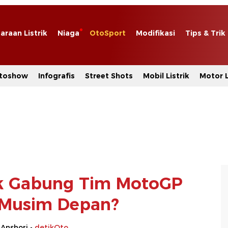
araan Listrik
Niaga
OtoSport
Modifikasi
Tips & Trik
toshow
Infografis
Street Shots
Mobil Listrik
Motor L
k Gabung Tim MotoGP
Musim Depan?
 Anshori -
detikOto