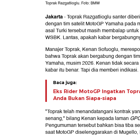
Toprak Razgatlioglu. Foto: BMW
Jakarta
-
Toprak Razgatlioglu santer dibe
dengan tim satelit MotoGP Yamaha pada m
asal Turki tersebut masih membalap untuk
WSBK. Lantas, apakah kabar bergabungn
Manajer Toprak, Kenan Sofuoglu, meresp
bahwa Toprak akan bergabung dengan tim
Yamaha, musim 2026. Kenan tidak secara
kabar itu benar. Tapi dia memberi indikasi.
Baca juga:
Eks Rider MotoGP Ingatkan Topr
Anda Bukan Siapa-siapa
"Toprak telah menandatangani kontrak y
senang," bilang Kenan kepada laman
GPO
Pengumuman tersebut bahkan bisa tiba se
saat MotoGP diselenggarakan di Mugello, I