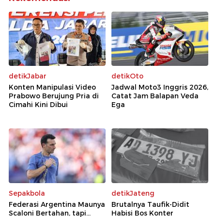
detikJabar
detikOto
Konten Manipulasi Video
Jadwal Moto3 Inggris 2026,
Prabowo Berujung Pria di
Catat Jam Balapan Veda
Cimahi Kini Dibui
Ega
Sepakbola
detikJateng
Federasi Argentina Maunya
Brutalnya Taufik-Didit
Scaloni Bertahan, tapi...
Habisi Bos Konter