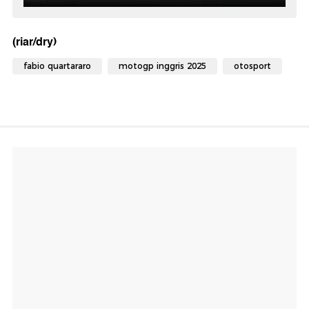
(riar/dry)
fabio quartararo
motogp inggris 2025
otosport