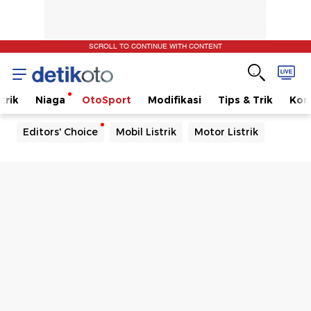
SCROLL TO CONTINUE WITH CONTENT
trik
Niaga
OtoSport
Modifikasi
Tips & Trik
Kom
Editors' Choice
Mobil Listrik
Motor Listrik