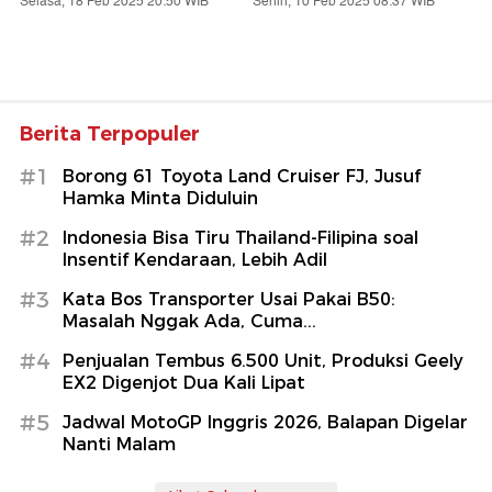
Selasa, 18 Feb 2025 20:50 WIB
Senin, 10 Feb 2025 08:37 WIB
Berita Terpopuler
#1
Borong 61 Toyota Land Cruiser FJ, Jusuf
Hamka Minta Diduluin
#2
Indonesia Bisa Tiru Thailand-Filipina soal
Insentif Kendaraan, Lebih Adil
#3
Kata Bos Transporter Usai Pakai B50:
Masalah Nggak Ada, Cuma...
#4
Penjualan Tembus 6.500 Unit, Produksi Geely
EX2 Digenjot Dua Kali Lipat
#5
Jadwal MotoGP Inggris 2026, Balapan Digelar
Nanti Malam