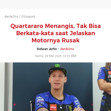
detikOto
Otosport
Quartararo Menangis, Tak Bisa
Berkata-kata saat Jelaskan
Motornya Rusak
Ridwan Arifin -
detikOto
Kamis, 29 Mei 2025 10:19 WIB