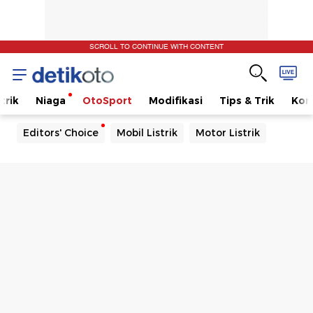
SCROLL TO CONTINUE WITH CONTENT
trik
Niaga
OtoSport
Modifikasi
Tips & Trik
Kom
Editors' Choice
Mobil Listrik
Motor Listrik