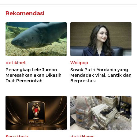
Rekomendasi
detikInet
Wolipop
Penangkap Lele Jumbo
Sosok Putri Yordania yang
Meresahkan akan Dikasih
Mendadak Viral, Cantik dan
Duit Pemerintah
Berprestasi
Sepakbola
detikNews