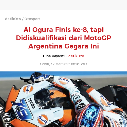
detikOto
Otosport
Ai Ogura Finis ke-8, tapi
Didiskualifikasi dari MotoGP
Argentina Gegara Ini
Dina Rayanti -
detikOto
Senin, 17 Mar 2025 08:31 WIB