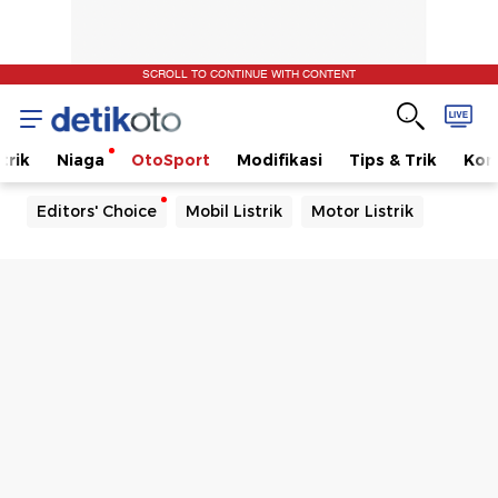
SCROLL TO CONTINUE WITH CONTENT
trik
Niaga
OtoSport
Modifikasi
Tips & Trik
Kom
Editors' Choice
Mobil Listrik
Motor Listrik