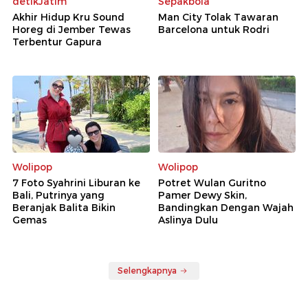
detikJatim
Sepakbola
Akhir Hidup Kru Sound
Man City Tolak Tawaran
Horeg di Jember Tewas
Barcelona untuk Rodri
Terbentur Gapura
Wolipop
Wolipop
7 Foto Syahrini Liburan ke
Potret Wulan Guritno
Bali, Putrinya yang
Pamer Dewy Skin,
Beranjak Balita Bikin
Bandingkan Dengan Wajah
Gemas
Aslinya Dulu
Selengkapnya