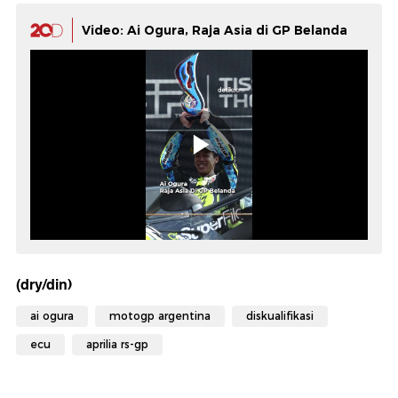
Video: Ai Ogura, Raja Asia di GP Belanda
(dry/din)
ai ogura
motogp argentina
diskualifikasi
ecu
aprilia rs-gp