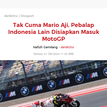
detikOto
Otosport
Tak Cuma Mario Aji, Pebalap
Indonesia Lain Disiapkan Masuk
MotoGP
Hafizh Gemilang -
detikOto
Selasa, 01 Okt 2024 11:42 WIB