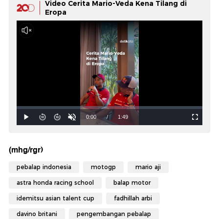
Video Cerita Mario-Veda Kena Tilang di
Eropa
(mhg/rgr)
pebalap indonesia
motogp
mario aji
astra honda racing school
balap motor
idemitsu asian talent cup
fadhillah arbi
davino britani
pengembangan pebalap