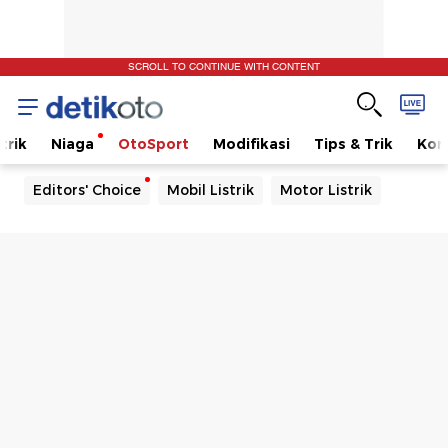
SCROLL TO CONTINUE WITH CONTENT
trik
Niaga
OtoSport
Modifikasi
Tips & Trik
Kom
Editors' Choice
Mobil Listrik
Motor Listrik