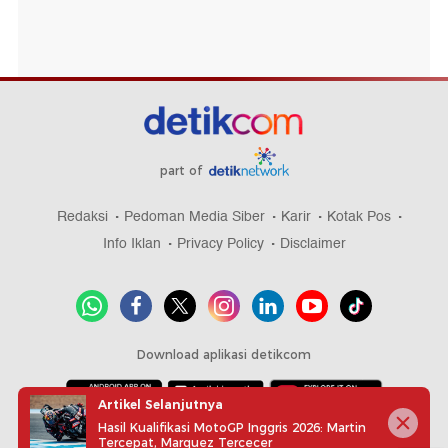
part of
Redaksi
Pedoman Media Siber
Karir
Kotak Pos
Info Iklan
Privacy Policy
Disclaimer
Download aplikasi detikcom
Artikel Selanjutnya
Hasil Kualifikasi MotoGP Inggris 2026: Martin
Copyright @ 2026 detikcom, All right reserved
Tercepat, Marquez Tercecer