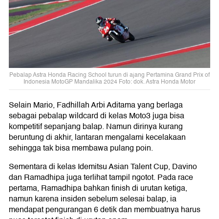
Pebalap Astra Honda Racing School turun di ajang Pertamina Grand Prix of
Indonesia MotoGP Mandalika 2024 Foto: dok. Astra Honda Motor
Selain Mario, Fadhillah Arbi Aditama yang berlaga
sebagai pebalap wildcard di kelas Moto3 juga bisa
kompetitif sepanjang balap. Namun dirinya kurang
beruntung di akhir, lantaran mengalami kecelakaan
sehingga tak bisa membawa pulang poin.
Sementara di kelas Idemitsu Asian Talent Cup, Davino
dan Ramadhipa juga terlihat tampil ngotot. Pada race
pertama, Ramadhipa bahkan finish di urutan ketiga,
namun karena insiden sebelum selesai balap, ia
mendapat pengurangan 6 detik dan membuatnya harus