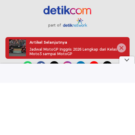
part of
Redaksi
Pedoman Media Siber
Karir
Kotak Pos
Artikel Selanjutnya
Info Iklan
Privacy Policy
Disclaimer
Jadwal MotoGP Inggris 2026 Lengkap dari Kelas
Moto3 sampai MotoGP
Download aplikasi detikcom
Copyright @ 2026 detikcom, All right reserved