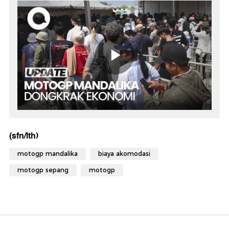
(sfn/lth)
motogp mandalika
biaya akomodasi
motogp sepang
motogp