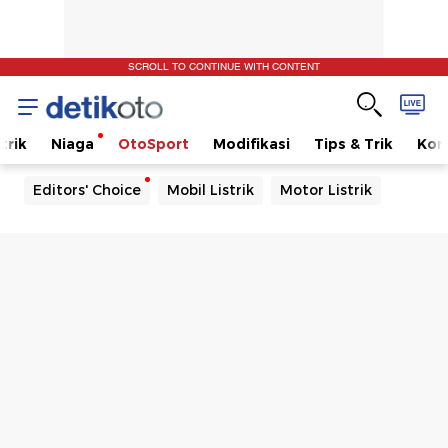
SCROLL TO CONTINUE WITH CONTENT
trik
Niaga
OtoSport
Modifikasi
Tips & Trik
Kom
Editors' Choice
Mobil Listrik
Motor Listrik