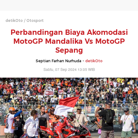
detikOto
Otosport
Perbandingan Biaya Akomodasi
MotoGP Mandalika Vs MotoGP
Sepang
Septian Farhan Nurhuda -
detikOto
Sabtu, 07 Sep 2024 13:05 WIB