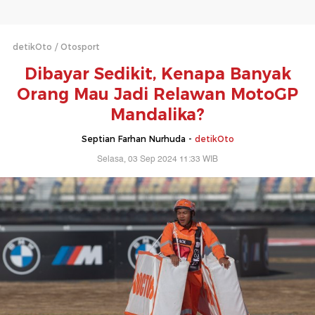
detikOto
Otosport
Dibayar Sedikit, Kenapa Banyak
Orang Mau Jadi Relawan MotoGP
Mandalika?
Septian Farhan Nurhuda -
detikOto
Selasa, 03 Sep 2024 11:33 WIB