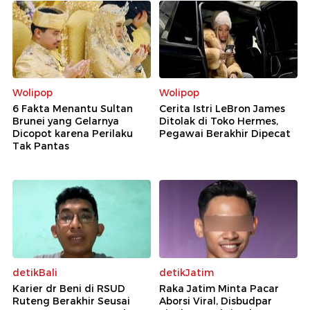
Wolipop
Wolipop
6 Fakta Menantu Sultan
Cerita Istri LeBron James
Brunei yang Gelarnya
Ditolak di Toko Hermes,
Dicopot karena Perilaku
Pegawai Berakhir Dipecat
Tak Pantas
detikBali
detikJatim
Karier dr Beni di RSUD
Raka Jatim Minta Pacar
Ruteng Berakhir Seusai
Aborsi Viral, Disbudpar