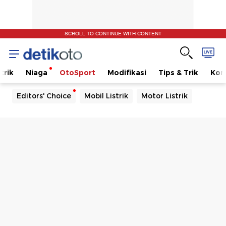
SCROLL TO CONTINUE WITH CONTENT
trik
Niaga
OtoSport
Modifikasi
Tips & Trik
Kom
Editors' Choice
Mobil Listrik
Motor Listrik