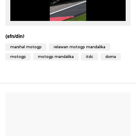
(sfn/din)
marshal motogp
relawan motogp mandalika
motogp
motogp mandalika
itdc
dorna