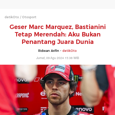
detikOto
Otosport
Geser Marc Marquez, Bastianini
Tetap Merendah: Aku Bukan
Penantang Juara Dunia
Ridwan Arifin -
detikOto
Jumat, 09 Agu 2024 15:38 WIB