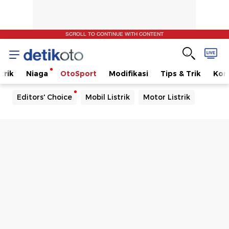
SCROLL TO CONTINUE WITH CONTENT
trik
Niaga
OtoSport
Modifikasi
Tips & Trik
Kom
Editors' Choice
Mobil Listrik
Motor Listrik