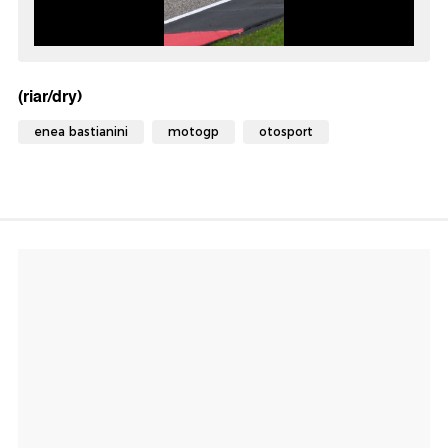
(riar/dry)
enea bastianini
motogp
otosport