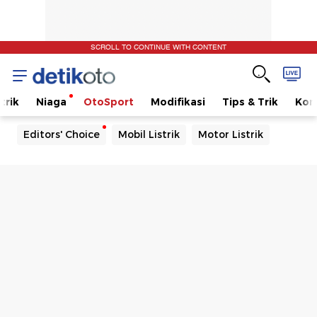
SCROLL TO CONTINUE WITH CONTENT
trik
Niaga
OtoSport
Modifikasi
Tips & Trik
Kom
Editors' Choice
Mobil Listrik
Motor Listrik