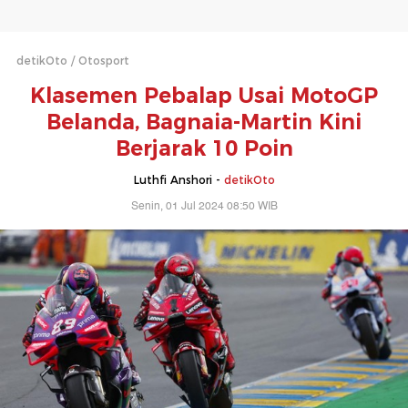
detikOto
Otosport
Klasemen Pebalap Usai MotoGP
Belanda, Bagnaia-Martin Kini
Berjarak 10 Poin
Luthfi Anshori -
detikOto
Senin, 01 Jul 2024 08:50 WIB