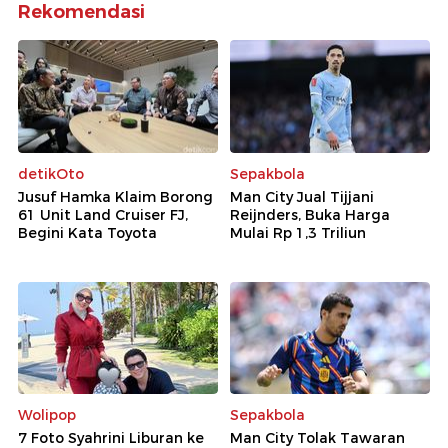
Rekomendasi
detikOto
Sepakbola
Jusuf Hamka Klaim Borong
Man City Jual Tijjani
61 Unit Land Cruiser FJ,
Reijnders, Buka Harga
Begini Kata Toyota
Mulai Rp 1,3 Triliun
Wolipop
Sepakbola
7 Foto Syahrini Liburan ke
Man City Tolak Tawaran