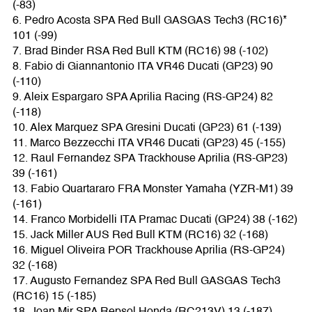
(-83)
6. Pedro Acosta SPA Red Bull GASGAS Tech3 (RC16)*
101 (-99)
7. Brad Binder RSA Red Bull KTM (RC16) 98 (-102)
8. Fabio di Giannantonio ITA VR46 Ducati (GP23) 90
(-110)
9. Aleix Espargaro SPA Aprilia Racing (RS-GP24) 82
(-118)
10. Alex Marquez SPA Gresini Ducati (GP23) 61 (-139)
11. Marco Bezzecchi ITA VR46 Ducati (GP23) 45 (-155)
12. Raul Fernandez SPA Trackhouse Aprilia (RS-GP23)
39 (-161)
13. Fabio Quartararo FRA Monster Yamaha (YZR-M1) 39
(-161)
14. Franco Morbidelli ITA Pramac Ducati (GP24) 38 (-162)
15. Jack Miller AUS Red Bull KTM (RC16) 32 (-168)
16. Miguel Oliveira POR Trackhouse Aprilia (RS-GP24)
32 (-168)
17. Augusto Fernandez SPA Red Bull GASGAS Tech3
(RC16) 15 (-185)
18. Joan Mir SPA Repsol Honda (RC213V) 13 (-187)