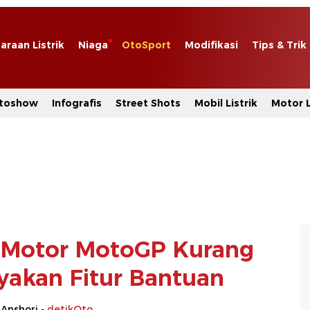
araan Listrik
Niaga
OtoSport
Modifikasi
Tips & Trik
toshow
Infografis
Street Shots
Mobil Listrik
Motor L
 Motor MotoGP Kurang
yakan Fitur Bantuan
 Anshori -
detikOto