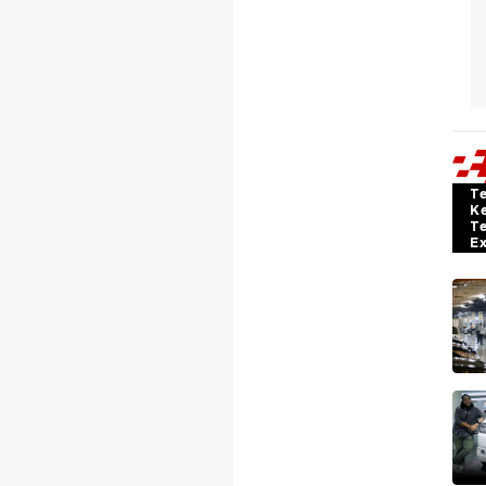
T
K
T
E