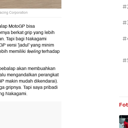
#
acing Corporation
#
alap MotoGP bisa
nya berkat grip yang lebih
#
kan. Tapi bagi Nakagami
GP versi 'jadul' yang minim
ebih memiliki
feeling
terhadap
#
n pebalap akan membuahkan
rlalu mengandalkan perangkat
oGP makin mudah dikendarai).
a gripnya. Tapi saya pribadi
bung Nakagami.
Fo
T