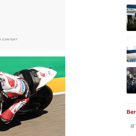
H CONTENT
Ber
#