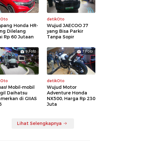
kOto
detikOto
pang Honda HR-
Wujud JAECOO J7
ng Dilelang
yang Bisa Parkir
i Rp 60 Jutaan
Tanpa Sopir
9 Foto
7 Foto
kOto
detikOto
as! Mobil-mobil
Wujud Motor
gil Daihatsu
Adventure Honda
amerkan di GIIAS
NX500, Harga Rp 230
6
Juta
Lihat Selengkapnya