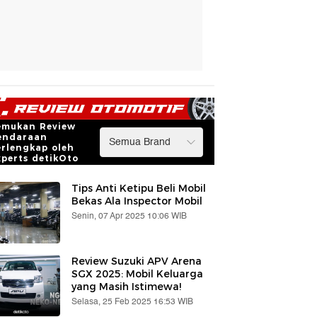
emukan Review
endaraan
erlengkap oleh
xperts detikOto
Tips Anti Ketipu Beli Mobil
Bekas Ala Inspector Mobil
Senin, 07 Apr 2025 10:06 WIB
Review Suzuki APV Arena
SGX 2025: Mobil Keluarga
yang Masih Istimewa!
Selasa, 25 Feb 2025 16:53 WIB