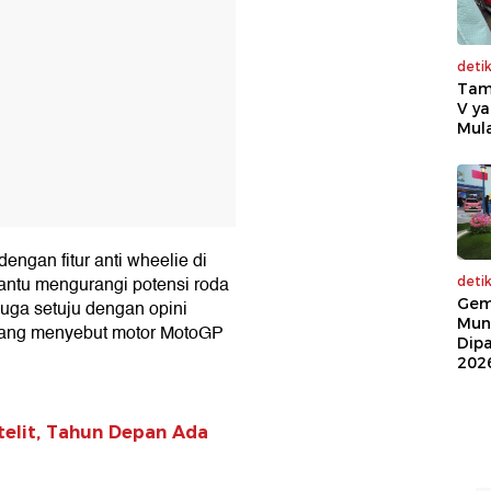
deti
Tam
V ya
Mula
engan fitur anti wheelie di
antu mengurangi potensi roda
deti
Gem
juga setuju dengan opini
Mun
 yang menyebut motor MotoGP
Dip
202
elit, Tahun Depan Ada