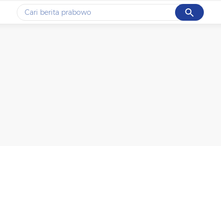
Cancel
Yang sedang ramai dicari
#1
data live draw sgp
#2
piala presiden 2026
#3
prabowo
#4
iran
#5
gempa hari ini
Promoted
Terakhir yang dicari
Loading...