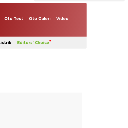
Oto Test
Oto Galeri
Video
istrik
Editors' Choice