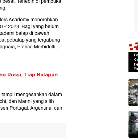
pesat. Terlebih di pembuka
ng.
ders Academy menorehkan
GP 2023. Bagi yang belum
kademi balap di bawah
pat pebalap yang tergabung
gnaia, Franco Morbidelli,
T
K
T
E
no Rossi, Tiap Balapan
nya tampil mengesankan dalam
hi, dan Marini yang silih
eri Portugal, Argentina, dan