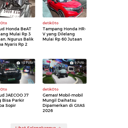
kOto
detikOto
ud Honda BeAT
Tampang Honda HR-
lang Mulai Rp 3
V yang Dilelang
an, Ngurus Balik
Mulai Rp 60 Jutaan
a Nyaris Rp 2
a
10 Foto
9 Foto
kOto
detikOto
ud JAECOO J7
Gemas! Mobil-mobil
 Bisa Parkir
Mungil Daihatsu
pa Sopir
Dipamerkan di GIIAS
2026
Lihat Selengkapnya