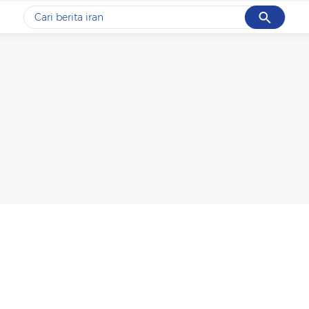
Cancel
Yang sedang ramai dicari
#1
data live draw sgp
#2
kebakaran
#3
prabowo
#4
iran
#5
gempa hari ini
Promoted
Terakhir yang dicari
Loading...