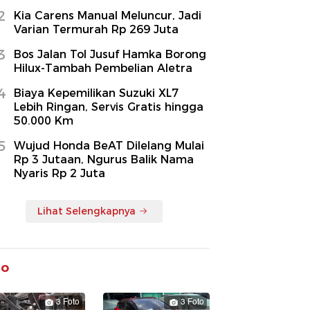
2
Kia Carens Manual Meluncur, Jadi
Varian Termurah Rp 269 Juta
3
Bos Jalan Tol Jusuf Hamka Borong
Hilux-Tambah Pembelian Aletra
4
Biaya Kepemilikan Suzuki XL7
Lebih Ringan, Servis Gratis hingga
50.000 Km
5
Wujud Honda BeAT Dilelang Mulai
Rp 3 Jutaan, Ngurus Balik Nama
Nyaris Rp 2 Juta
Lihat Selengkapnya
to
3 Foto
3 Foto