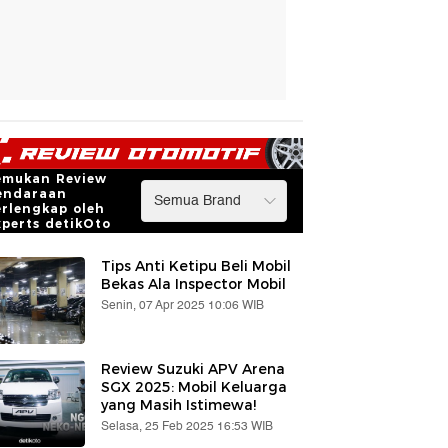
emukan Review
endaraan
erlengkap oleh
xperts detikOto
Tips Anti Ketipu Beli Mobil
Bekas Ala Inspector Mobil
Senin, 07 Apr 2025 10:06 WIB
Review Suzuki APV Arena
SGX 2025: Mobil Keluarga
yang Masih Istimewa!
Selasa, 25 Feb 2025 16:53 WIB