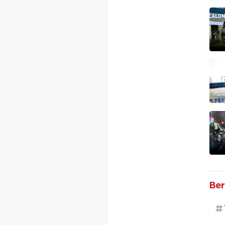
Ber
#