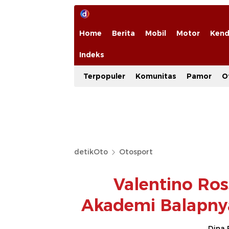
Home
Berita
Mobil
Motor
Kend
Indeks
Terpopuler
Komunitas
Pamor
O
detikOto
Otosport
Valentino Ro
Akademi Balapnya
Dina 