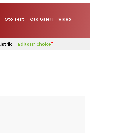
Oto Test
Oto Galeri
Video
istrik
Editors' Choice