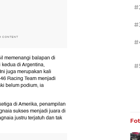
#
#
H CONTENT
#
sil memenangi balapan di
 kedua di Argentina,
#
ni juga merupakan kali
46 Racing Team menjadi
ski belum podium, ia
 ketiga di Amerika, penampilan
gnaia sukses menjadi juara di
naia justru terjatuh dan tak
Fo
T