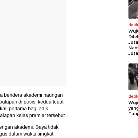
deti
Wuj
Dile
Juta
Nam
Jut
wa bendera akademi naungan
deti
balapan di posisi kedua tepat
Wuj
kali pertama bagi adik
yang
Tan
balapan kelas premier tersebut.
engan akademi. Saya tidak
us dalam waktu singkat.