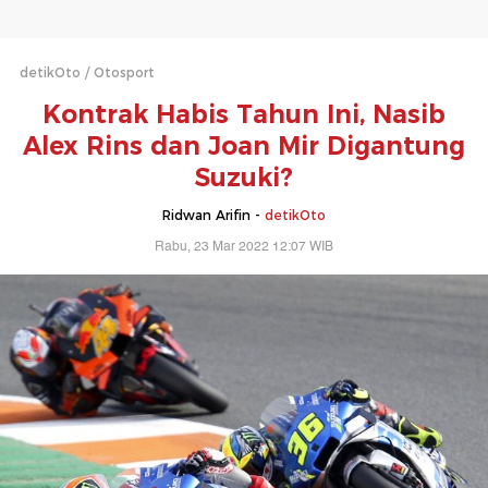
detikOto
Otosport
Kontrak Habis Tahun Ini, Nasib
Alex Rins dan Joan Mir Digantung
Suzuki?
Ridwan Arifin -
detikOto
Rabu, 23 Mar 2022 12:07 WIB