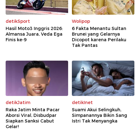
detikSport
Wolipop
Hasil Moto3 Inggris 2026:
6 Fakta Menantu Sultan
Almansa Juara, Veda Ega
Brunei yang Gelarnya
Finis ke-9
Dicopot karena Perilaku
Tak Pantas
detikJatim
detikInet
Raka Jatim Minta Pacar
Suami Akui Selingkuh,
Aborsi Viral, Disbudpar
Simpanannya Bikin Sang
Siapkan Sanksi Cabut
Istri Tak Menyangka
Gelar!