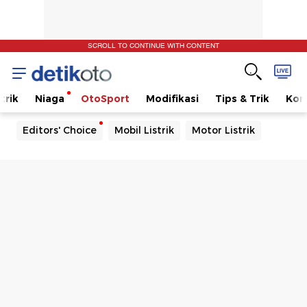
SCROLL TO CONTINUE WITH CONTENT
trik
Niaga
OtoSport
Modifikasi
Tips & Trik
Kom
Editors' Choice
Mobil Listrik
Motor Listrik