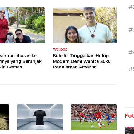
#
#
Wolipop
#
yahrini Liburan ke
Bule Ini Tinggalkan Hidup
trinya yang Beranjak
Modern Demi Wanita Suku
ikin Gemas
Pedalaman Amazon
#
Fo