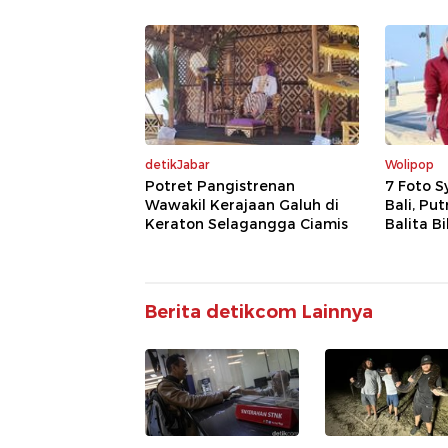
detikJabar
Wolipop
Potret Pangistrenan
7 Foto S
Wawakil Kerajaan Galuh di
Bali, Pu
Keraton Selagangga Ciamis
Balita B
Berita detikcom Lainnya