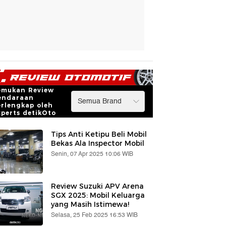
emukan Review
endaraan
erlengkap oleh
xperts detikOto
Tips Anti Ketipu Beli Mobil
Bekas Ala Inspector Mobil
Senin, 07 Apr 2025 10:06 WIB
Review Suzuki APV Arena
SGX 2025: Mobil Keluarga
yang Masih Istimewa!
Selasa, 25 Feb 2025 16:53 WIB