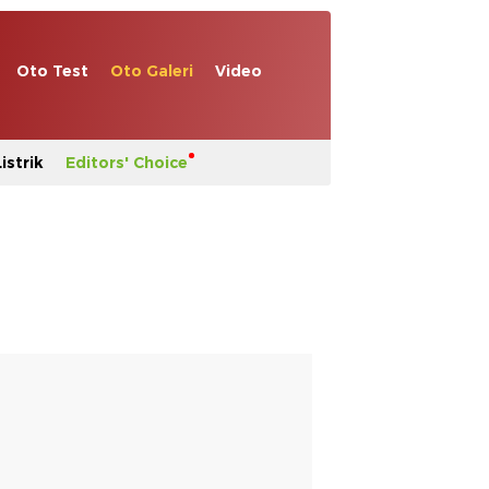
Oto Test
Oto Galeri
Video
istrik
Editors' Choice