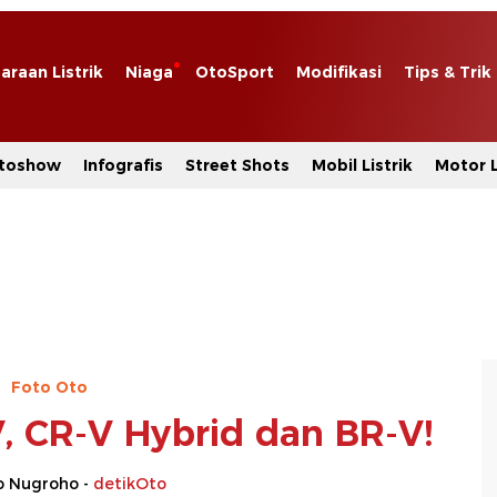
araan Listrik
Niaga
OtoSport
Modifikasi
Tips & Trik
toshow
Infografis
Street Shots
Mobil Listrik
Motor L
Foto Oto
 CR-V Hybrid dan BR-V!
o Nugroho -
detikOto