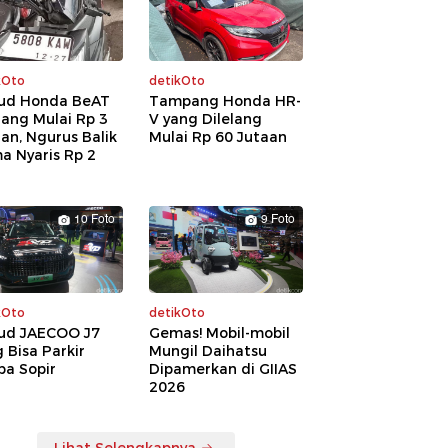
kOto
detikOto
ud Honda BeAT
Tampang Honda HR-
lang Mulai Rp 3
V yang Dilelang
an, Ngurus Balik
Mulai Rp 60 Jutaan
a Nyaris Rp 2
a
10 Foto
9 Foto
kOto
detikOto
ud JAECOO J7
Gemas! Mobil-mobil
 Bisa Parkir
Mungil Daihatsu
pa Sopir
Dipamerkan di GIIAS
2026
Lihat Selengkapnya