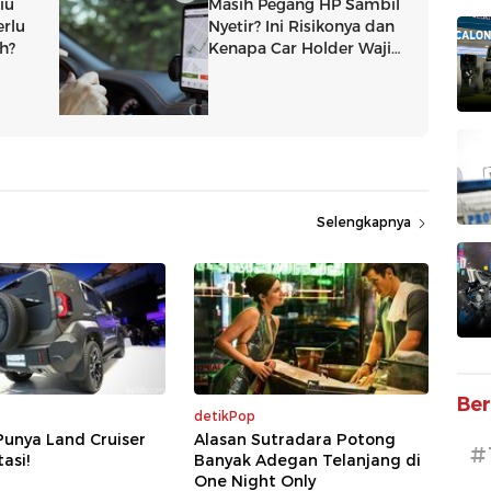
Selengkapnya
Ber
detikPop
Punya Land Cruiser
Alasan Sutradara Potong
#
tasi!
Banyak Adegan Telanjang di
One Night Only