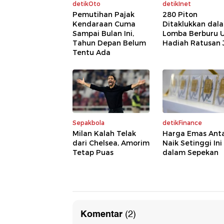
detikOto
detikInet
Pemutihan Pajak
280 Piton
Kendaraan Cuma
Ditaklukkan dal
Sampai Bulan Ini,
Lomba Berburu U
Tahun Depan Belum
Hadiah Ratusan 
Tentu Ada
Sepakbola
detikFinance
Milan Kalah Telak
Harga Emas An
dari Chelsea, Amorim
Naik Setinggi Ini
Tetap Puas
dalam Sepekan