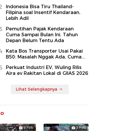
2
Indonesia Bisa Tiru Thailand-
Filipina soal Insentif Kendaraan,
Lebih Adil
3
Pemutihan Pajak Kendaraan
Cuma Sampai Bulan Ini, Tahun
Depan Belum Tentu Ada
4
Kata Bos Transporter Usai Pakai
B50: Masalah Nggak Ada, Cuma...
5
Perkuat Industri EV, Wuling Rilis
Aira ev Rakitan Lokal di GIIAS 2026
Lihat Selengkapnya
to
3 Foto
3 Foto