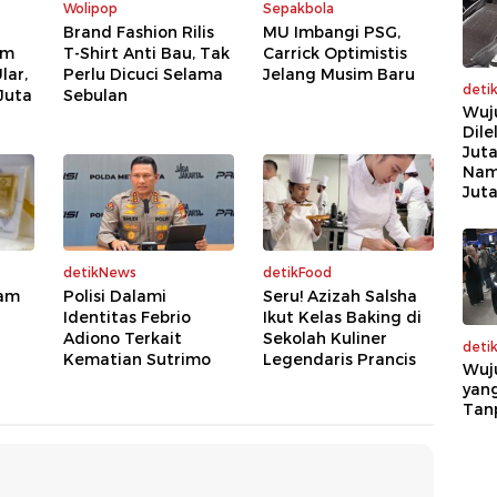
Wolipop
Sepakbola
Brand Fashion Rilis
MU Imbangi PSG,
am
T-Shirt Anti Bau, Tak
Carrick Optimistis
lar,
Perlu Dicuci Selama
Jelang Musim Baru
deti
Juta
Sebulan
Wuj
Dile
Juta
Nam
Jut
detikNews
detikFood
tam
Polisi Dalami
Seru! Azizah Salsha
Identitas Febrio
Ikut Kelas Baking di
Adiono Terkait
Sekolah Kuliner
deti
Kematian Sutrimo
Legendaris Prancis
Wuj
yang
Tan