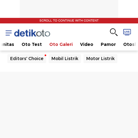
SCROLL TO CONTINUE WITH CONTENT
unitas
Oto Test
Oto Galeri
Video
Pamor
Otos
Editors' Choice
Mobil Listrik
Motor Listrik