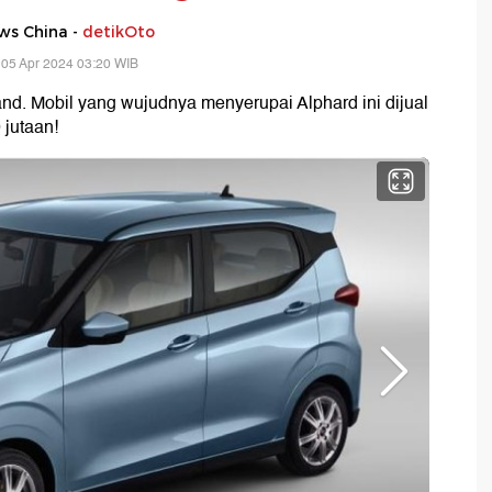
ws China -
detikOto
 05 Apr 2024 03:20 WIB
iland. Mobil yang wujudnya menyerupai Alphard ini dijual
 jutaan!