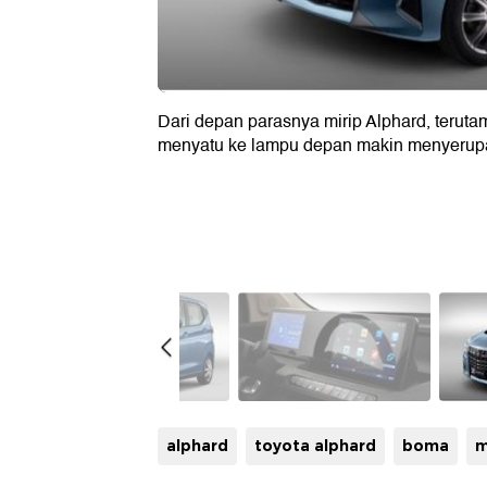
Dari depan parasnya mirip Alphard, terutam
menyatu ke lampu depan makin menyerupa
alphard
toyota alphard
boma
m