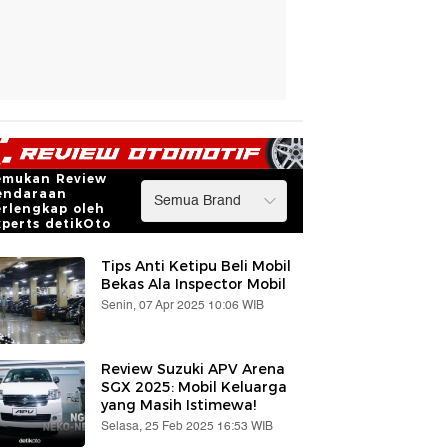
emukan Review
endaraan
erlengkap oleh
xperts detikOto
Tips Anti Ketipu Beli Mobil
Bekas Ala Inspector Mobil
Senin, 07 Apr 2025 10:06 WIB
Review Suzuki APV Arena
SGX 2025: Mobil Keluarga
yang Masih Istimewa!
Selasa, 25 Feb 2025 16:53 WIB