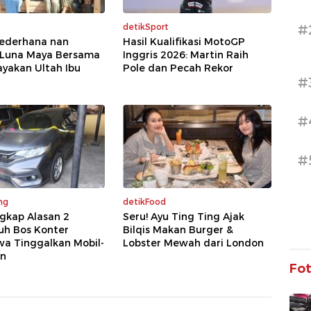
#
detikSport
Sederhana nan
Hasil Kualifikasi MotoGP
 Luna Maya Bersama
Inggris 2026: Martin Raih
yakan Ultah Ibu
Pole dan Pecah Rekor
#
#
#
ng
detikFood
ngkap Alasan 2
Seru! Ayu Ting Ting Ajak
h Bos Konter
Bilqis Makan Burger &
a Tinggalkan Mobil-
Lobster Mewah dari London
an
Fo