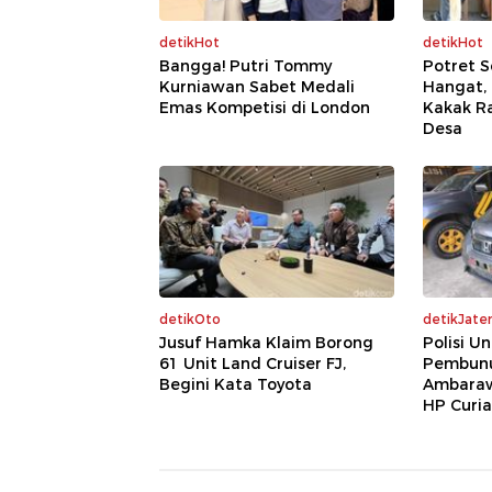
detikHot
detikHot
Bangga! Putri Tommy
Potret 
Kurniawan Sabet Medali
Hangat,
Emas Kompetisi di London
Kakak Ra
Desa
detikOto
detikJate
Jusuf Hamka Klaim Borong
Polisi U
61 Unit Land Cruiser FJ,
Pembunu
Begini Kata Toyota
Ambaraw
HP Curi