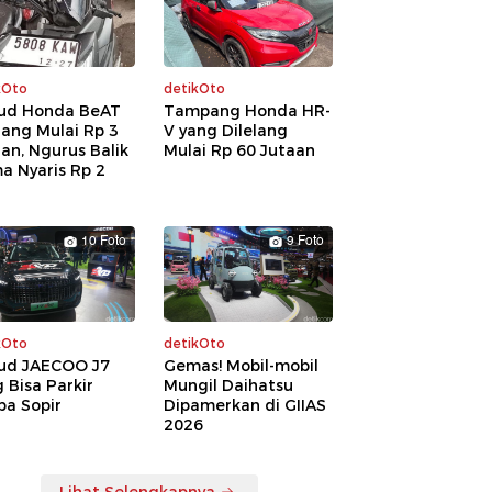
kOto
detikOto
ud Honda BeAT
Tampang Honda HR-
lang Mulai Rp 3
V yang Dilelang
an, Ngurus Balik
Mulai Rp 60 Jutaan
a Nyaris Rp 2
a
10 Foto
9 Foto
kOto
detikOto
ud JAECOO J7
Gemas! Mobil-mobil
 Bisa Parkir
Mungil Daihatsu
pa Sopir
Dipamerkan di GIIAS
2026
Lihat Selengkapnya