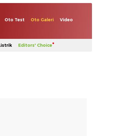
Oto Test
Oto Galeri
Video
istrik
Editors' Choice