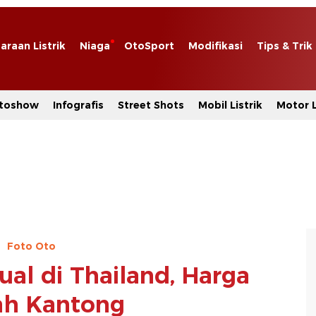
araan Listrik
Niaga
OtoSport
Modifikasi
Tips & Trik
toshow
Infografis
Street Shots
Mobil Listrik
Motor L
Foto Oto
ual di Thailand, Harga
h Kantong