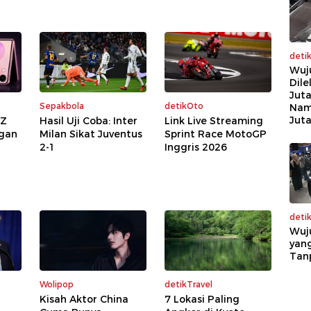
deti
Wuj
Dile
Juta
Sepakbola
detikOto
Nam
Jut
 Z
Hasil Uji Coba: Inter
Link Live Streaming
ngan
Milan Sikat Juventus
Sprint Race MotoGP
2-1
Inggris 2026
deti
Wuj
yang
Tan
Wolipop
detikTravel
Kisah Aktor China
7 Lokasi Paling