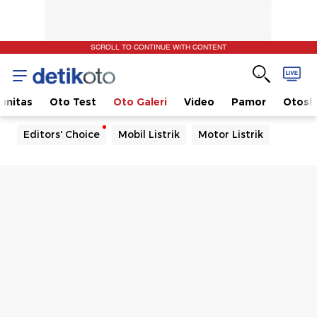
SCROLL TO CONTINUE WITH CONTENT
unitas
Oto Test
Oto Galeri
Video
Pamor
Otos
Editors' Choice
Mobil Listrik
Motor Listrik