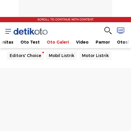
SCROLL TO CONTINUE WITH CONTENT
unitas
Oto Test
Oto Galeri
Video
Pamor
Otos
Editors' Choice
Mobil Listrik
Motor Listrik