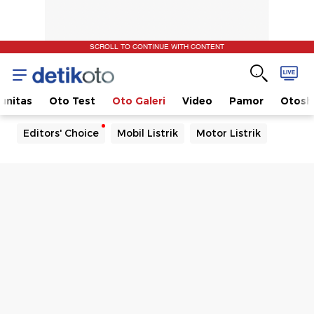
SCROLL TO CONTINUE WITH CONTENT
unitas
Oto Test
Oto Galeri
Video
Pamor
Otos
Editors' Choice
Mobil Listrik
Motor Listrik