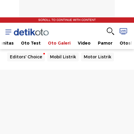
SCROLL TO CONTINUE WITH CONTENT
unitas
Oto Test
Oto Galeri
Video
Pamor
Otos
Editors' Choice
Mobil Listrik
Motor Listrik