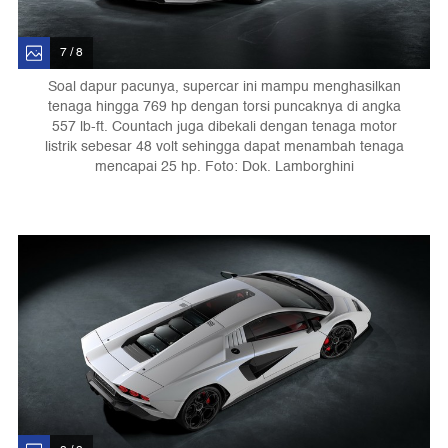
7 / 8
Soal dapur pacunya, supercar ini mampu menghasilkan
tenaga hingga 769 hp dengan torsi puncaknya di angka
557 lb-ft. Countach juga dibekali dengan tenaga motor
listrik sebesar 48 volt sehingga dapat menambah tenaga
mencapai 25 hp. Foto: Dok. Lamborghini