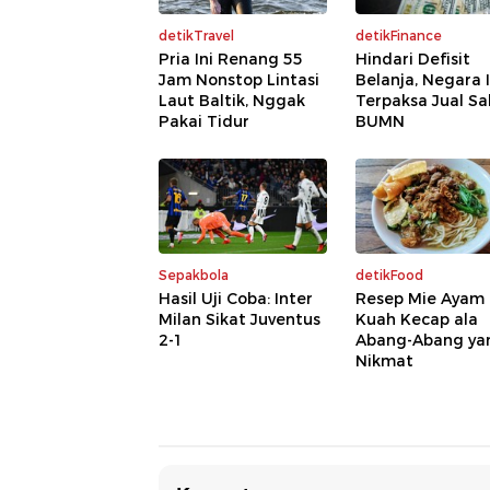
detikTravel
detikFinance
Pria Ini Renang 55
Hindari Defisit
Jam Nonstop Lintasi
Belanja, Negara I
Laut Baltik, Nggak
Terpaksa Jual S
Pakai Tidur
BUMN
Sepakbola
detikFood
Hasil Uji Coba: Inter
Resep Mie Ayam
Milan Sikat Juventus
Kuah Kecap ala
2-1
Abang-Abang ya
Nikmat