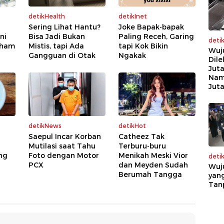
detikHealth
detikInet
Sering Lihat Hantu?
Joke Bapak-bapak
ni
Bisa Jadi Bukan
Paling Receh, Garing
deti
aham
Mistis, tapi Ada
tapi Kok Bikin
Wuj
Gangguan di Otak
Ngakak
Dile
Juta
Nam
Jut
detikNews
detikHot
Saepul Incar Korban
Catheez Tak
Mutilasi saat Tahu
Terburu-buru
ng
Foto dengan Motor
Menikah Meski Vior
deti
PCX
dan Meyden Sudah
Wuj
Berumah Tangga
yang
Tan