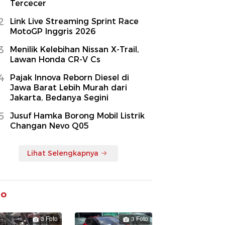
Tercecer
2
Link Live Streaming Sprint Race
MotoGP Inggris 2026
3
Menilik Kelebihan Nissan X-Trail,
Lawan Honda CR-V Cs
4
Pajak Innova Reborn Diesel di
Jawa Barat Lebih Murah dari
Jakarta, Bedanya Segini
5
Jusuf Hamka Borong Mobil Listrik
Changan Nevo Q05
Lihat Selengkapnya
to
3 Foto
3 Foto