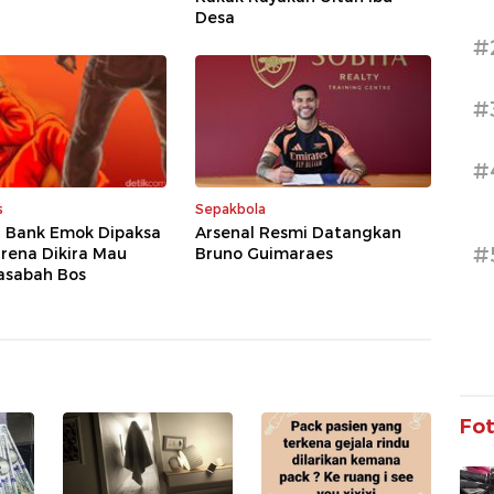
Desa
#
#
#
s
Sepakbola
 Bank Emok Dipaksa
Arsenal Resmi Datangkan
#
rena Dikira Mau
Bruno Guimaraes
asabah Bos
Fo