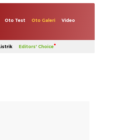
Oto Test
Oto Galeri
Video
istrik
Editors' Choice