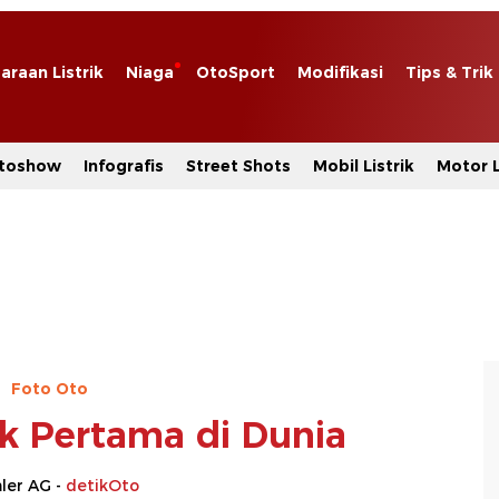
araan Listrik
Niaga
OtoSport
Modifikasi
Tips & Trik
toshow
Infografis
Street Shots
Mobil Listrik
Motor L
Foto Oto
uk Pertama di Dunia
ler AG -
detikOto