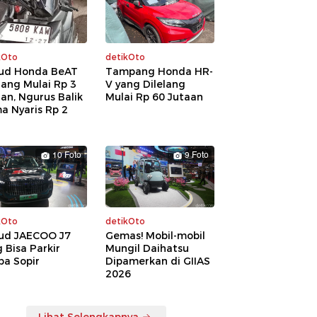
kOto
detikOto
ud Honda BeAT
Tampang Honda HR-
lang Mulai Rp 3
V yang Dilelang
an, Ngurus Balik
Mulai Rp 60 Jutaan
a Nyaris Rp 2
a
10 Foto
9 Foto
kOto
detikOto
ud JAECOO J7
Gemas! Mobil-mobil
 Bisa Parkir
Mungil Daihatsu
pa Sopir
Dipamerkan di GIIAS
2026
Lihat Selengkapnya