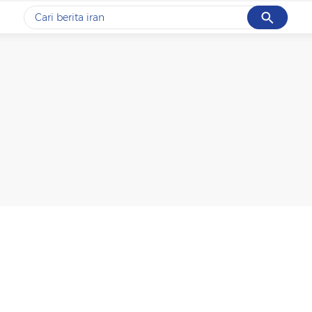
Cancel
Yang sedang ramai dicari
#1
data live draw sgp
#2
kebakaran
#3
prabowo
#4
iran
#5
gempa hari ini
Promoted
Terakhir yang dicari
Loading...