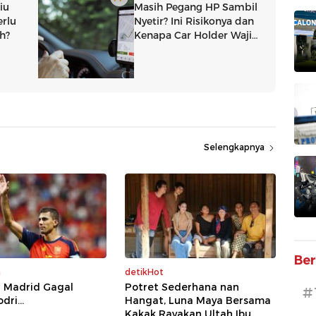
Selengkapnya
Ber
a
detikHot
l Madrid Gagal
Potret Sederhana nan
#
ri...
Hangat, Luna Maya Bersama
Kakak Rayakan Ultah Ibu