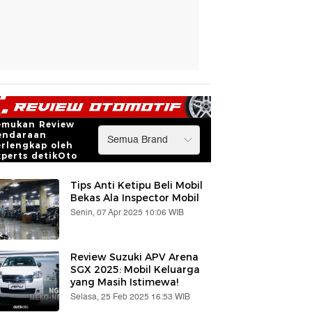
emukan Review
endaraan
erlengkap oleh
xperts detikOto
Tips Anti Ketipu Beli Mobil
Bekas Ala Inspector Mobil
Senin, 07 Apr 2025 10:06 WIB
Review Suzuki APV Arena
SGX 2025: Mobil Keluarga
yang Masih Istimewa!
Selasa, 25 Feb 2025 16:53 WIB